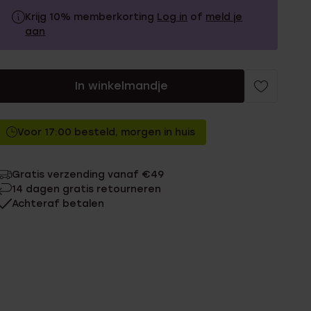
Krijg 10% memberkorting
Log in
of
meld je
aan
19.99
Zonder memberkorting
In winkelmandje
17.99
Met memberkorting
Voor 17:00 besteld, morgen in huis
Gratis verzending vanaf €49
14 dagen gratis retourneren
Achteraf betalen