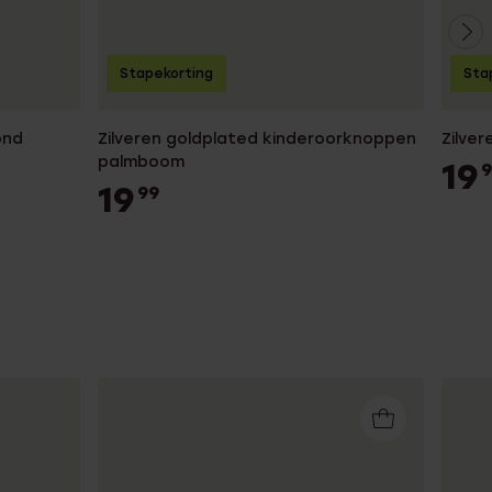
Stapekorting
Sta
ond
Zilveren goldplated kinderoorknoppen
Zilve
palmboom
19
9
19
99