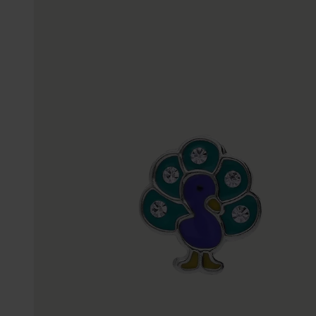
Gepersonaliseerde
Disney
juwelen
K3
Enkelbandjes
Accessoires