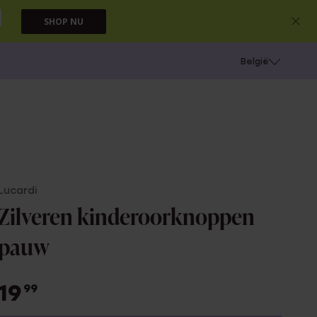
SHOP NU
e
Gaatjes schieten
België
Lucardi
Zilveren kinderoorknoppen
pauw
19
99