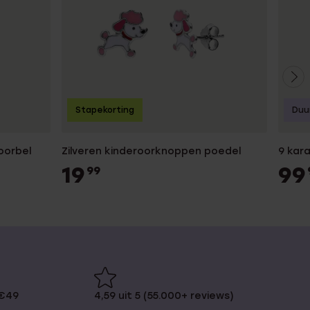
Stapekorting
Duu
oorbel
Zilveren kinderoorknoppen poedel
9 kara
19
99
99
 €49
4,59 uit 5 (55.000+ reviews)