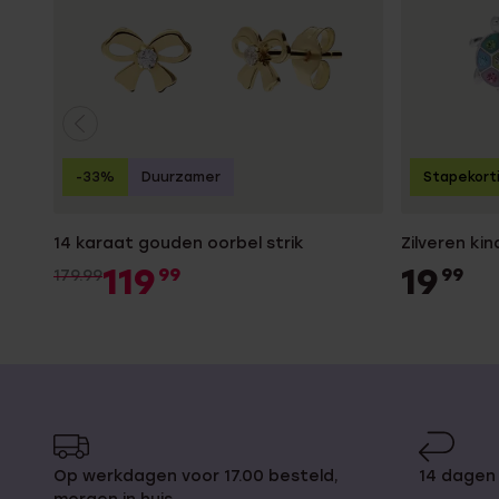
-33%
Duurzamer
Stapekort
14 karaat gouden oorbel strik
Zilveren ki
119
19
99
99
179.99
Op werkdagen voor 17.00 besteld,
14 dagen 