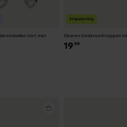
Stapekorting
nderoorbellen hart met
Zilveren kinderoorknoppen h
19
99