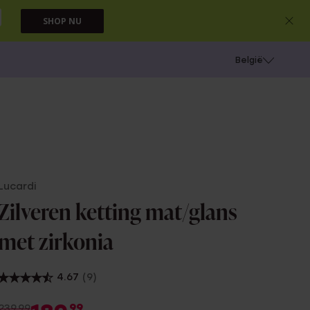
SHOP NU
e
Gaatjes schieten
België
Lucardi
Zilveren ketting mat/glans
met zirkonia
4.67
(9)
99
239.99