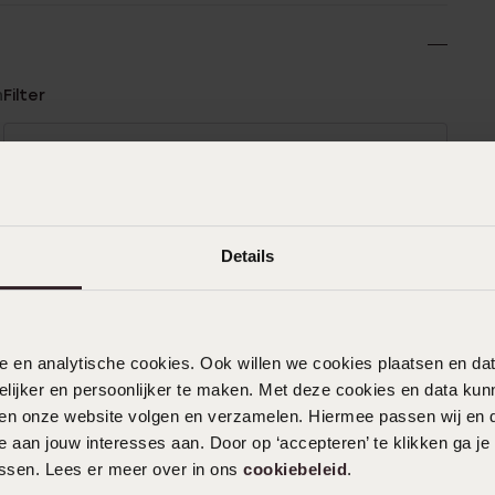
n
Filter
0%
15-07-2026 - F
%
%
Details
%
19-02-2026 - Adriana Evers
%
Ketting zag er prachtig uit, en aan
nele en analytische cookies. Ook willen we cookies plaatsen en 
degene aan wie wij hem gegeven hebben
ijker en persoonlijker te maken. Met deze cookies en data kunn
was er heel blij mee
iten onze website volgen en verzamelen. Hiermee passen wij en 
 aan jouw interesses aan. Door op ‘accepteren’ te klikken ga je
assen. Lees er meer over in ons
cookiebeleid
.