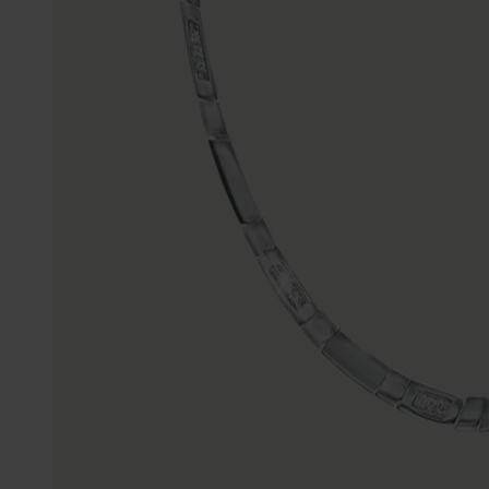
Gepersonaliseerde
Disney
juwelen
K3
Enkelbandjes
Accessoires