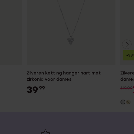
-33
Zilveren ketting hanger hart met
Zilver
zirkonia voor dames
dame
39
99
119.99