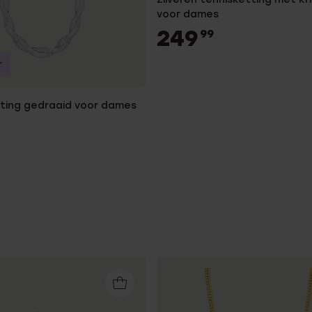
voor dames
249
99
r
tting gedraaid voor dames