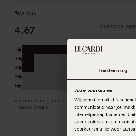
Reviews
9 Beoordelinge
4.67
5
78.
4
11.0
3
11.0
Toestemming
2
0.0
1
0.0
Jouw voorkeuren
Wij gebruiken altijd functio
Verzameld onder de
Gebruiksvoorwaarden
van
communicatie naar jou makkel
Trusted shops
internetgedrag binnen en bu
advertenties en communicatie
voorkeuren altijd weer aanp