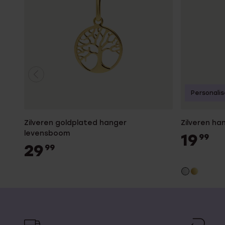
Personali
Zilveren goldplated hanger
Zilveren h
levensboom
19
99
29
99