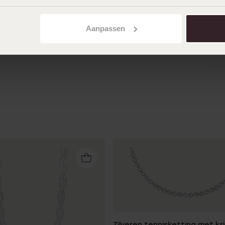
02-10-2025 - A Van T.
Heel mooi en prettig in het dragen
Aanpassen
Toon meer
Zilveren tennisketting met kri