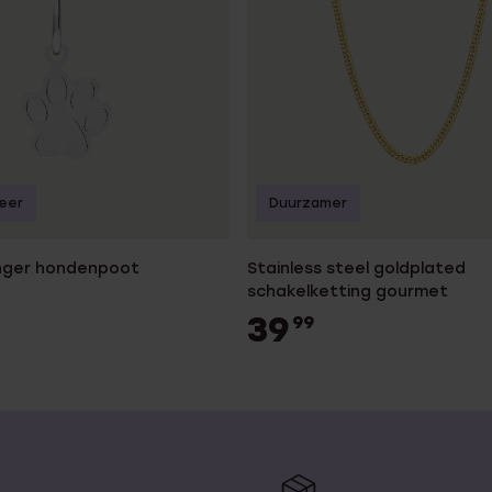
seer
Duurzamer
anger hondenpoot
Stainless steel goldplated
schakelketting gourmet
39
99