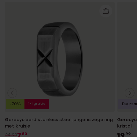
1+1 gratis
-70%
Duurza
Gerecycleerd stainless steel jongens zegelring
Gerecycl
met kruisje
kristal
7
19
50
99
24.99