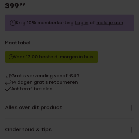
399
99
Krijg 10% memberkorting
Log in
of
meld je aan
399.99
Zonder memberkorting
Maattabel
359.99
Met memberkorting
Voor 17:00 besteld, morgen in huis
Gratis verzending vanaf €49
14 dagen gratis retourneren
Achteraf betalen
Alles over dit product
Onderhoud & tips