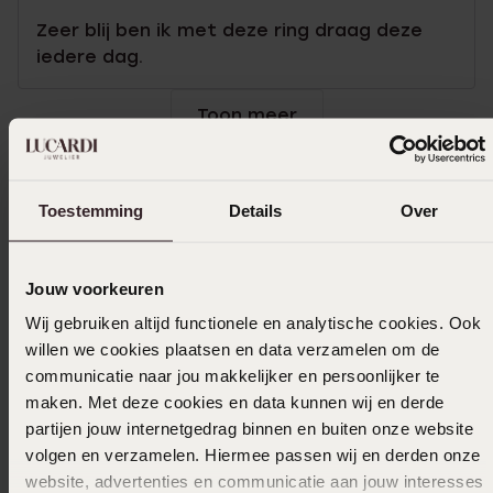
Zeer blij ben ik met deze ring draag deze
iedere dag.
Toon meer
Toestemming
Details
Over
Selecteer maat & bestel
Ook leuk voor jou
Jouw voorkeuren
Wij gebruiken altijd functionele en analytische cookies. Ook
willen we cookies plaatsen en data verzamelen om de
communicatie naar jou makkelijker en persoonlijker te
maken. Met deze cookies en data kunnen wij en derde
partijen jouw internetgedrag binnen en buiten onze website
volgen en verzamelen. Hiermee passen wij en derden onze
website, advertenties en communicatie aan jouw interesses