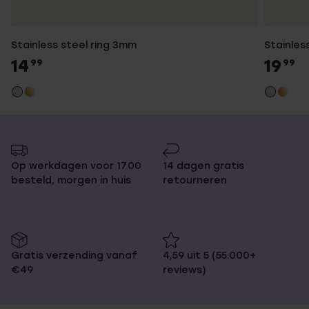
Stainless steel ring 3mm
Stainles
14
19
99
99
Op werkdagen voor 17.00
14 dagen gratis
besteld, morgen in huis
retourneren
Gratis verzending vanaf
4,59 uit 5 (55.000+
€49
reviews)