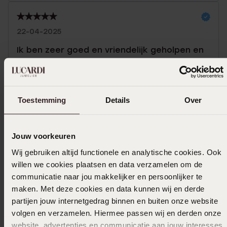
22-04-2025
Ik ben zeer goed en vriendelijk geholpen en
geadviseerd wat ik beter wel en niet kon
doen. Naar aanleiding van dit advies heb ik
mijn keuze gemaakt en ben er erg blij mee
Toestemming
Details
Over
Toon meer
Jouw voorkeuren
Wij gebruiken altijd functionele en analytische cookies. Ook
willen we cookies plaatsen en data verzamelen om de
Selecteer maat & bestel
communicatie naar jou makkelijker en persoonlijker te
maken. Met deze cookies en data kunnen wij en derde
Ook leuk voor jou
partijen jouw internetgedrag binnen en buiten onze website
volgen en verzamelen. Hiermee passen wij en derden onze
website, advertenties en communicatie aan jouw interesses