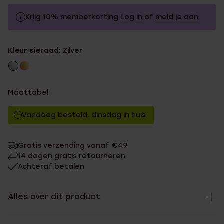
Krijg 10% memberkorting
Log in
of
meld je aan
14.99
Zonder memberkorting
Kleur sieraad:
Zilver
13.49
Met memberkorting
Maattabel
Vandaag besteld, dinsdag in huis
Gratis verzending vanaf €49
14 dagen gratis retourneren
Achteraf betalen
Alles over dit product