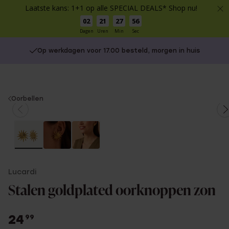
Laatste kans: 1+1 op alle SPECIAL DEALS* Shop nu!
02
21
27
56
Dagen
Uren
Min
Sec
Op werkdagen voor 17.00 besteld, morgen in huis
You
Oorbellen
are
here:
Lucardi
Stalen goldplated oorknoppen zon
24
99