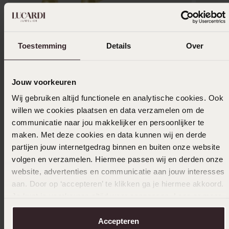
Toestemming
Details
Over
Stapek
Bestseller
Jouw voorkeuren
9 Karaat oorbellen bol 2mm
Zilveren
Wij gebruiken altijd functionele en analytische cookies. Ook
69
19
99
99
willen we cookies plaatsen en data verzamelen om de
communicatie naar jou makkelijker en persoonlijker te
maken. Met deze cookies en data kunnen wij en derde
partijen jouw internetgedrag binnen en buiten onze website
Anderen kochten ook
volgen en verzamelen. Hiermee passen wij en derden onze
website, advertenties en communicatie aan jouw interesses
aan. Door op ‘accepteren’ te klikken ga je hiermee akkoord.
Je kunt je voorkeuren altijd weer aanpassen. Lees er meer
over in ons
cookiebeleid
.
Accepteren