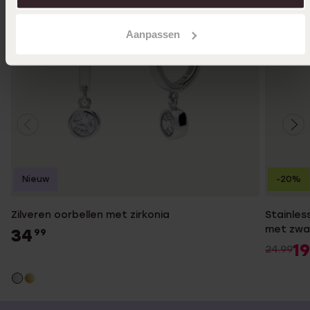
Aanpassen
Nieuw
-20%
Zilveren oorbellen met zirkonia
Stainles
met zwar
34
99
19
24.99