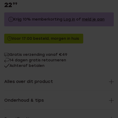
22
99
Krijg 10% memberkorting
Log in
of
meld je aan
22.99
Zonder memberkorting
Voor 17:00 besteld, morgen in huis
20.69
Met memberkorting
Gratis verzending vanaf €49
14 dagen gratis retourneren
Achteraf betalen
Alles over dit product
Onderhoud & tips