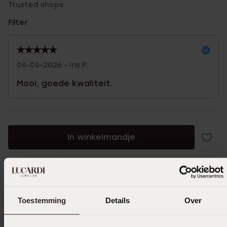
Trusted shops
Filter
06-06-2026 - Iris P.
Mooi, goede kwaliteit.
In winkelmandje
Ook leuk voor jou
Toestemming
Details
Over