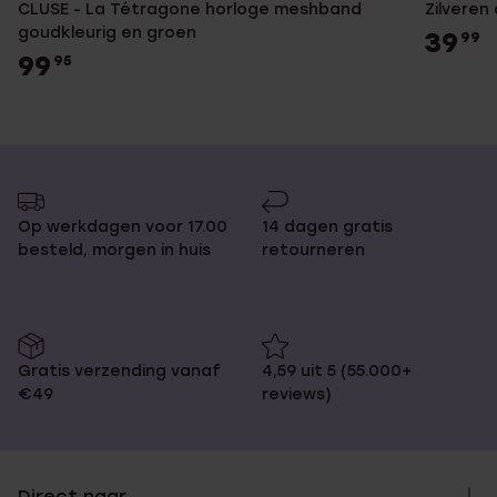
CLUSE - La Tétragone horloge meshband
Zilveren
goudkleurig en groen
39
99
99
95
Op werkdagen voor 17.00
14 dagen gratis
besteld, morgen in huis
retourneren
Gratis verzending vanaf
4,59 uit 5 (55.000+
€49
reviews)
Direct naar