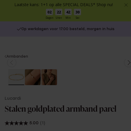
Laatste kans: 1+1 op alle SPECIAL DEALS* Shop nu!
02
22
42
30
Dagen
Uren
Min
Sec
Op werkdagen voor 17.00 besteld, morgen in huis
You
Armbanden
are
here:
Lucardi
Stalen goldplated armband parel
5.00
(1)