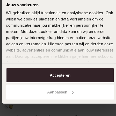
Jouw voorkeuren
Wij gebruiken altijd functionele en analytische cookies. Ook
willen we cookies plaatsen en data verzamelen om de
communicatie naar jou makkelijker en persoonlijker te
maken. Met deze cookies en data kunnen wij en derde
partijen jouw internetgedrag binnen en buiten onze website
volgen en verzamelen. Hiermee passen wij en derden onze
website, advertenties en communicatie aan jouw interesses
aan. Door op ‘accepteren’ te klikken ga je hiermee akkoord.
Je kunt je voorkeuren altijd weer aanpassen. Lees er meer
over in ons
cookiebeleid
.
-30%
Duurzamer
Bestsel
Accepteren
Stainless steel goldplated armband met
Stainles
rozenkwarts
5mm
Aanpassen
13
24
99
99
19.99