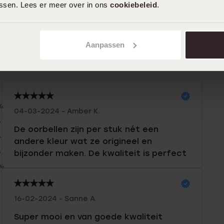
assen. Lees er meer over in ons
cookiebeleid
.
Aanpassen
n
Filter
%
04-03-2024 - Amber K.
%
De oorbellen zijn per stuk nét een
%
andere kleur wat ze origineel en
%
bijzonder maken. De kwaliteit is perfect
0%
16-02-2024 - Sanne A.
Super mooi en van goede kwaliteit