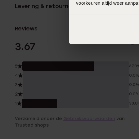
voorkeuren altijd weer aanp
Levering & retourneren
Reviews
3 Beoordelinge
3.67
5
67.0
4
0.0
3
0.0
2
0.0
1
33.
Verzameld onder de
Gebruiksvoorwaarden
van
Trusted shops