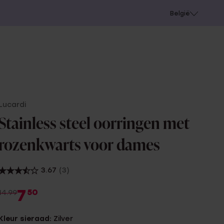
e
Gaatjes schieten
België
Lucardi
Stainless steel oorringen met
rozenkwarts voor dames
3.67
(3)
7
50
14.99
Kleur sieraad:
Zilver