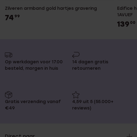
Zilveren armband gold hartjes gravering
Edifice 
1AVUEF
74
99
139
00
Op werkdagen voor 17.00
14 dagen gratis
besteld, morgen in huis
retourneren
Gratis verzending vanaf
4,59 uit 5 (55.000+
€49
reviews)
Direct naar