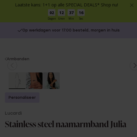
Laatste kans: 1+1 op alle SPECIAL DEALS* Shop nu!
02
12
37
15
Dagen
Uren
Min
Sec
Op werkdagen voor 17.00 besteld, morgen in huis
You
Armbanden
are
here:
Personaliseer
Lucardi
Stainless steel naamarmband Julia