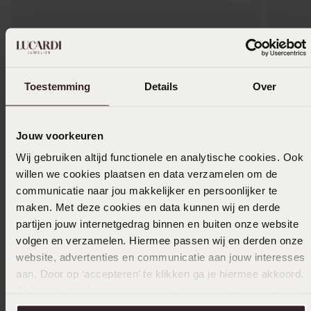
Toestemming
Details
Over
Jouw voorkeuren
Wij gebruiken altijd functionele en analytische cookies. Ook
willen we cookies plaatsen en data verzamelen om de
communicatie naar jou makkelijker en persoonlijker te
Waterproof
-33%
maken. Met deze cookies en data kunnen wij en derde
partijen jouw internetgedrag binnen en buiten onze website
Stainless steel goldplated armband met
Zilveren
volgen en verzamelen. Hiermee passen wij en derden onze
gourmetschakel
19
website, advertenties en communicatie aan jouw interesses
29.99
24
99
aan. Door op ‘accepteren’ te klikken ga je hiermee akkoord.
Je kunt je voorkeuren altijd weer aanpassen. Lees er meer
over in ons
cookiebeleid
.