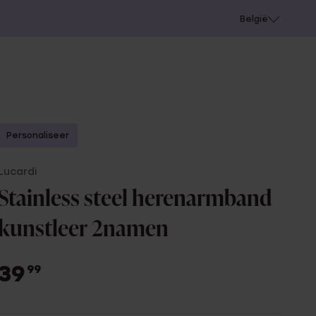
e
Gaatjes schieten
België
Personaliseer
Lucardi
Stainless steel herenarmband
kunstleer 2namen
39
99