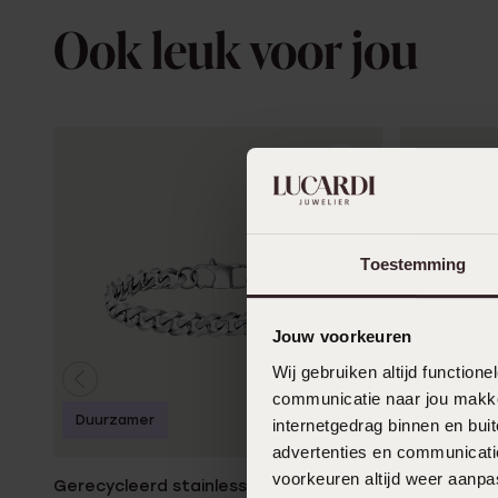
Ook leuk voor jou
Toestemming
Jouw voorkeuren
Wij gebruiken altijd functio
communicatie naar jou makkel
Duurzamer
internetgedrag binnen en bu
advertenties en communicatie
voorkeuren altijd weer aanp
Gerecycleerd stainless steel
Citizen Her