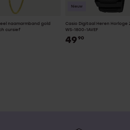
Nieuw
steel naamarmband gold
Casio Digitaal Heren Horloge
ch cursief
WS-1800-1AVEF
49
90