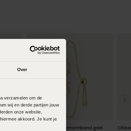
Over
data verzamelen om de
en wij en derde partijen jouw
derden onze website,
 hiermee akkoord. Je kunt je
d
Stainless steel naamarmband gold
Citize