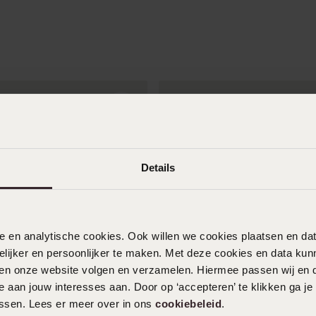
Details
nele en analytische cookies. Ook willen we cookies plaatsen en 
ijker en persoonlijker te maken. Met deze cookies en data kunn
Personaliseer
iten onze website volgen en verzamelen. Hiermee passen wij en 
 aan jouw interesses aan. Door op ‘accepteren’ te klikken ga je
assen. Lees er meer over in ons
cookiebeleid
.
en Horloge Zilverkleurig
Stainless steel herenarmban