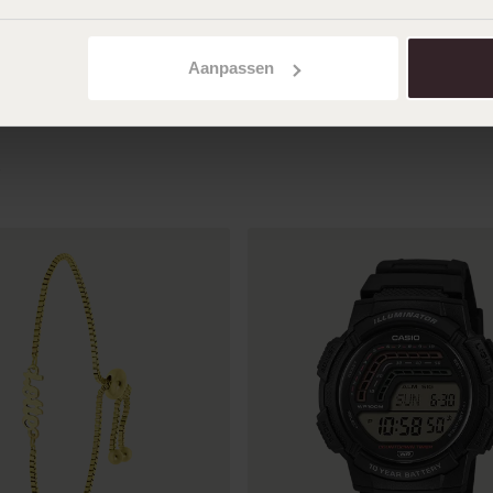
A
kunstleer 2namen
39
99
Aanpassen