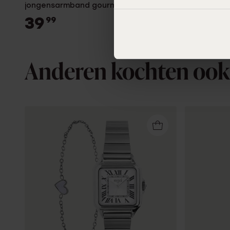
jongensarmband gourmet schakel mat
AW1231-07
39
119
99
00
Anderen kochten ook