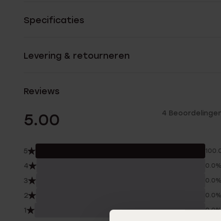
Specificaties
Levering & retourneren
Reviews
4 Beoordelinge
5.00
5
100.
4
0.0
3
0.0
2
0.0
1
0.0