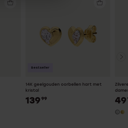
Bestseller
14K geelgouden oorbellen hart met
Zilver
kristal
dame
139
49
99