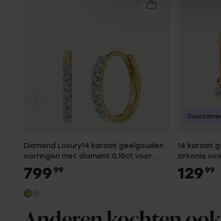
Duurzame
Diamond Luxury14 karaat geelgouden
14 karaat 
oorringen met diamant 0,15ct voor
zirkonia vo
dames
799
129
99
99