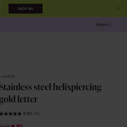
SHOP NU
e
Gaatjes schieten
België
Lucardi
Stainless steel helixpiercing
gold letter
5.00
(4)
50
14.99