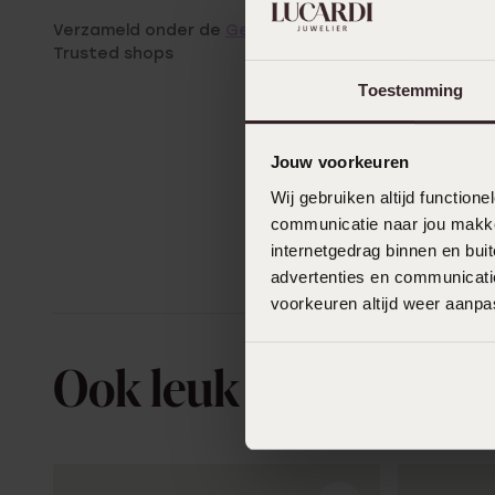
Verzameld onder de
Gebruiksvoorwaarden
van
Trusted shops
Toestemming
Jouw voorkeuren
Wij gebruiken altijd functio
communicatie naar jou makkel
internetgedrag binnen en bu
advertenties en communicatie
voorkeuren altijd weer aanp
Ook leuk voor jou