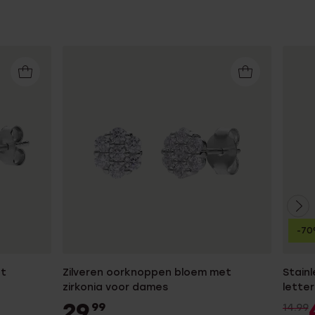
-7
at
Zilveren oorknoppen bloem met
Stain
zirkonia voor dames
lette
29
99
14.99