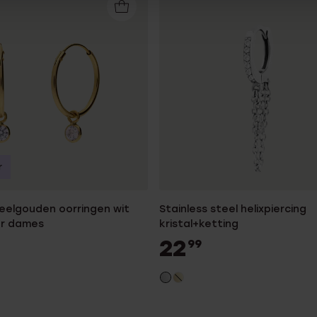
r
geelgouden oorringen wit
Stainless steel helixpiercing
or dames
kristal+ketting
22
99