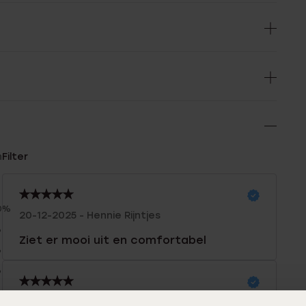
n
Filter
0%
20-12-2025 - Hennie Rijntjes
%
Ziet er mooi uit en comfortabel
%
%
%
18-02-2025 - Rowan L.