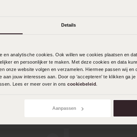
Leuk letters
Details
08-01-2024
Goed product en goede kwaliteit. Leuk
nele en analytische cookies. Ook willen we cookies plaatsen en 
dat je een eigen letter kan kiezen
ijker en persoonlijker te maken. Met deze cookies en data kunn
iten onze website volgen en verzamelen. Hiermee passen wij en 
Toon meer
 aan jouw interesses aan. Door op ‘accepteren’ te klikken ga je
assen. Lees er meer over in ons
cookiebeleid
.
Aanpassen