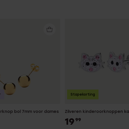
r
Stapekorting
orknop bol 7mm voor dames
Zilveren kinderoorknoppen k
19
99