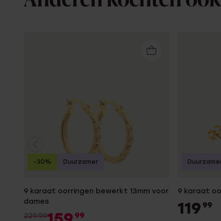
Anderen kochten ook
-30%
Duurzamer
Duurzame
9 karaat oorringen bewerkt 13mm voor
9 karaat o
dames
119
99
159
99
229.99