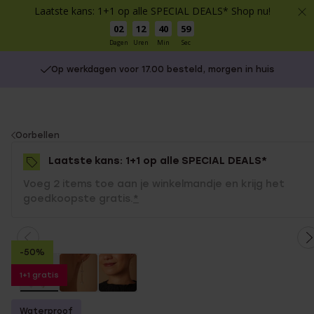
Laatste kans: 1+1 op alle SPECIAL DEALS* Shop nu!
02
12
40
59
Dagen
Uren
Min
Sec
Op werkdagen voor 17.00 besteld, morgen in huis
You
Oorbellen
are
Laatste kans: 1+1 op alle SPECIAL DEALS*
here:
Voeg 2 items toe aan je winkelmandje en krijg het
goedkoopste gratis.
*
-50%
1+1 gratis
Waterproof