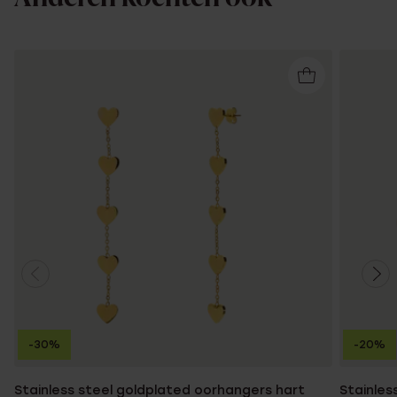
-30%
-20%
Stainless steel goldplated oorhangers hart
Stainles