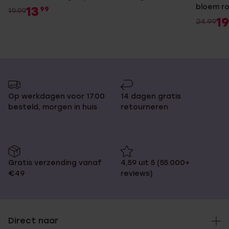
bloem r
13
99
19.99
19
24.99
Op werkdagen voor 17.00
14 dagen gratis
besteld, morgen in huis
retourneren
Gratis verzending vanaf
4,59 uit 5 (55.000+
€49
reviews)
Direct naar