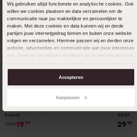
Wij gebruiken altijd functionele en analytische cookies. Ook
willen we cookies plaatsen en data verzamelen om de
communicatie naar jou makkelijker en persoonlijker te
maken. Met deze cookies en data kunnen wij en derde
partijen jouw internetgedrag binnen en buiten onze website
volgen en verzamelen. Hiermee passen wij en derden onze
website, advertenties en communicatie aan jouw interesses
aan. Door op ‘accepteren’ te klikken ga je hiermee akkoord.
Je kunt je voorkeuren altijd weer aanpassen. Lees er meer
over in ons
cookiebeleid
.
Accepteren
-33%
Duurzamer
Nieuw
Aanpassen
Stainless steel goldplated armband hart
Casio Di
kristal
4A1EF
19
29
99
90
29.99