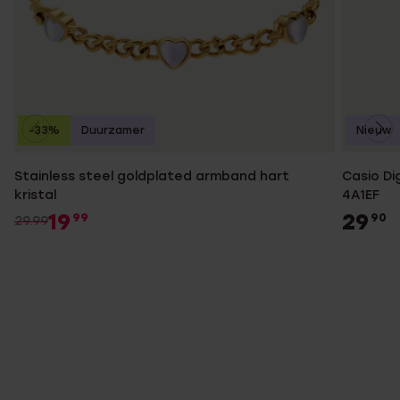
-33%
Duurzamer
Nieuw
Stainless steel goldplated armband hart
Casio Di
kristal
4A1EF
19
29
99
90
29.99