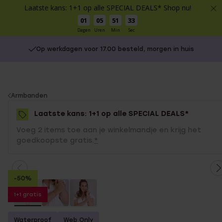
Laatste kans: 1+1 op alle SPECIAL DEALS* Shop nu!
01
05
51
32
Dagen
Uren
Min
Sec
Op werkdagen voor 17.00 besteld, morgen in huis
You
Armbanden
are
Laatste kans: 1+1 op alle SPECIAL DEALS*
here:
Voeg 2 items toe aan je winkelmandje en krijg het
goedkoopste gratis.
*
-50%
1+1 gratis
Waterproof
Web Only