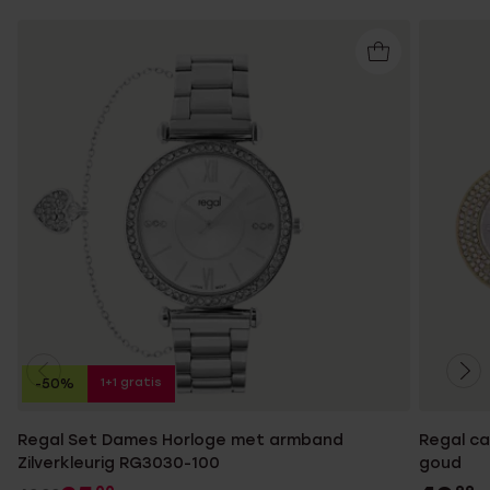
1+1 gratis
-50%
Regal Set Dames Horloge met armband
Regal ca
Zilverkleurig RG3030-100
goud