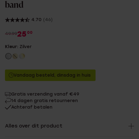
band
4.70
(46)
25
00
49.99
Kleur:
Zilver
Vandaag besteld, dinsdag in huis
Gratis verzending vanaf €49
14 dagen gratis retourneren
Achteraf betalen
Alles over dit product