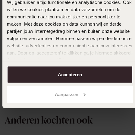
Wij gebruiken altijd functionele en analytische cookies. Ook
willen we cookies plaatsen en data verzamelen om de
communicatie naar jou makkelijker en persoonlijker te
maken. Met deze cookies en data kunnen wij en derde
partijen jouw internetgedrag binnen en buiten onze website
volgen en verzamelen. Hiermee passen wij en derden onze
website, advertenties en communicatie aan jouw interesses
aan. Door op ‘accepteren’ te klikken ga je hiermee akkoord.
Je kunt je voorkeuren altijd weer aanpassen. Lees er meer
-30%
Duurzamer
2+1
over in ons
cookiebeleid
.
Accepteren
Gerecycleerd stainless steel goldplated
Goudkleu
enkelbandje figaro schakel
stuks
12
1
59
99
17.99
Aanpassen
+
Anderen kochten ook