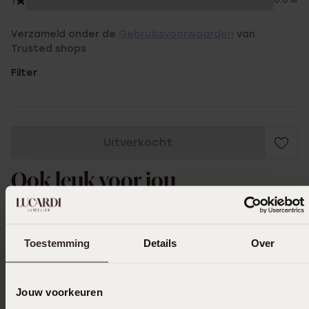
1
0.0%
Verzameld onder de
Gebruiksvoorwaarden
van
Trusted shops
Filter
Uitverkocht
Ook leuk voor jou
Toestemming
Details
Over
Jouw voorkeuren