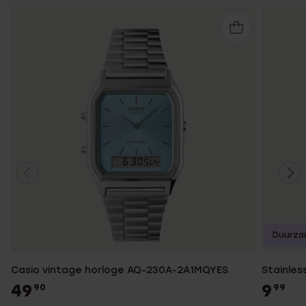
Duurza
Casio vintage horloge AQ-230A-2A1MQYES
Stainles
49
9
90
99