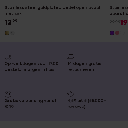
Stainless steel goldplated bedel open ovaal
Stainles
met zirk
paars h
12
19
99
29.99
Op werkdagen voor 17.00
14 dagen gratis
besteld, morgen in huis
retourneren
Gratis verzending vanaf
4,59 uit 5 (55.000+
€49
reviews)