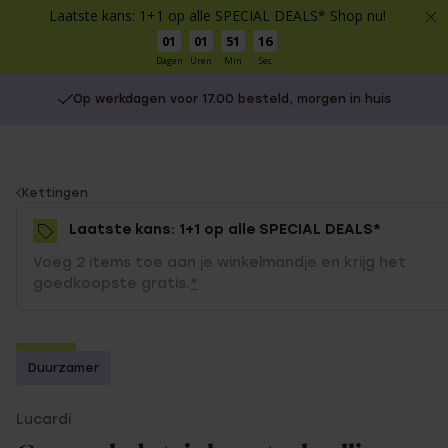
Laatste kans: 1+1 op alle SPECIAL DEALS* Shop nu!
01
01
51
16
Dagen
Uren
Min
Sec
Op werkdagen voor 17.00 besteld, morgen in huis
You
Kettingen
are
Laatste kans: 1+1 op alle SPECIAL DEALS*
here:
Voeg 2 items toe aan je winkelmandje en krijg het
goedkoopste gratis.
*
-70%
Duurzamer
1+1 gratis
Lucardi