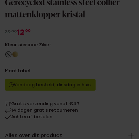
Gerecycled stainless steel collier
mattenklopper kristal
12
00
39.99
Kleur sieraad:
Zilver
Maattabel
Vandaag besteld, dinsdag in huis
Gratis verzending vanaf €49
14 dagen gratis retourneren
Achteraf betalen
Alles over dit product