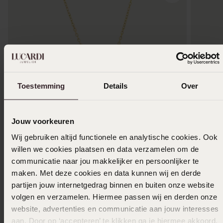
Toestemming
Details
Over
Jouw voorkeuren
Wij gebruiken altijd functionele en analytische cookies. Ook
-55%
Duurzamer
Duurza
willen we cookies plaatsen en data verzamelen om de
communicatie naar jou makkelijker en persoonlijker te
Gerecycled stainless steel goldplated collier
9 karaat
maken. Met deze cookies en data kunnen wij en derde
mattenklopper kristal
229
99
partijen jouw internetgedrag binnen en buiten onze website
22
50
49.99
volgen en verzamelen. Hiermee passen wij en derden onze
website, advertenties en communicatie aan jouw interesses
aan. Door op ‘accepteren’ te klikken ga je hiermee akkoord.