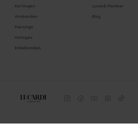
Kettingen
Lucardi Member
Armbanden
Blog
Piercings
Horloges
Enkelbandjes