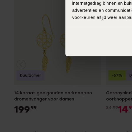
internetgedrag binnen en bu
advertenties en communicatie
voorkeuren altijd weer aanp
Duurzamer
-57%
D
14 karaat geelgouden oorknoppen
Gerecycled 
dromenvanger voor dames
oorknoppen
voor heren
199
14
99
9
34.99