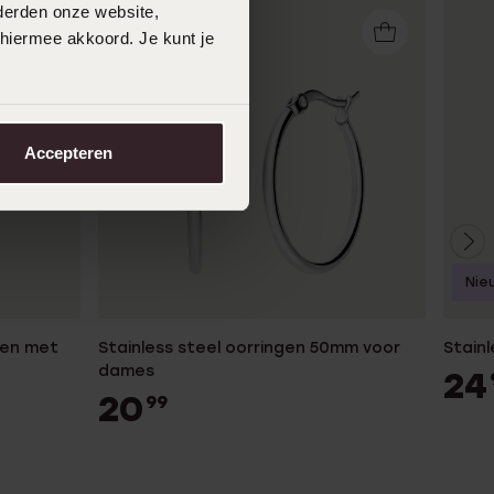
derden onze website,
 hiermee akkoord. Je kunt je
Accepteren
Nie
pen met
Stainless steel oorringen 50mm voor
Stain
dames
24
20
99