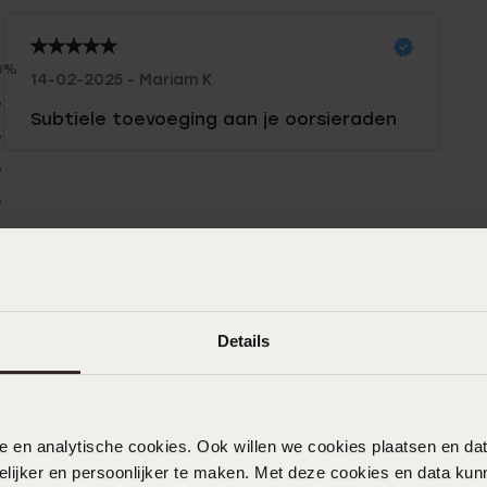
0%
14-02-2025 - Mariam K.
%
Subtiele toevoeging aan je oorsieraden
%
%
%
Details
nele en analytische cookies. Ook willen we cookies plaatsen en 
ijker en persoonlijker te maken. Met deze cookies en data kunn