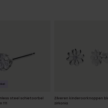
nkel
nless steel schietoorbel
Zilveren kinderoorknoppen b
m 111
zirkonia