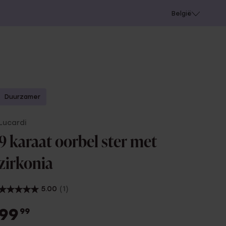
e
Gaatjes schieten
België
Duurzamer
Lucardi
9 karaat oorbel ster met
zirkonia
5.00
(1)
99
99