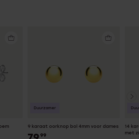
Duurzamer
Duu
loem
9 karaat oorknop bol 4mm voor dames
14 ka
met z
79
99