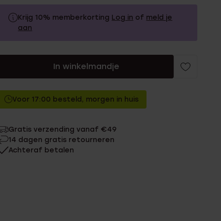
Krijg 10% memberkorting
Log in
of
meld je
aan
99.99
Zonder memberkorting
In winkelmandje
89.99
Met memberkorting
Voor 17:00 besteld, morgen in huis
Gratis verzending vanaf €49
14 dagen gratis retourneren
Achteraf betalen