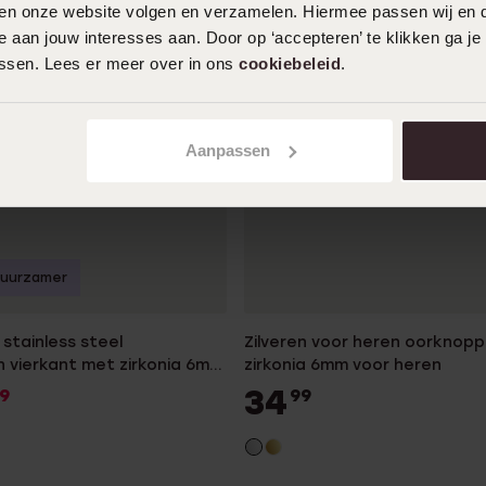
iten onze website volgen en verzamelen. Hiermee passen wij en 
 aan jouw interesses aan. Door op ‘accepteren’ te klikken ga je
assen. Lees er meer over in ons
cookiebeleid
.
Aanpassen
uurzamer
stainless steel
Zilveren voor heren oorknop
 vierkant met zirkonia 6mm
zirkonia 6mm voor heren
34
9
99