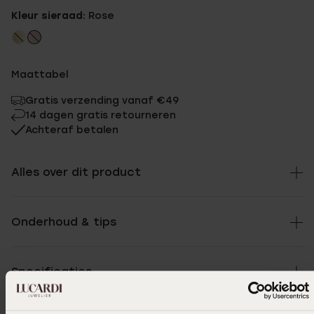
Kleur sieraad:
Rose
Maattabel
Gratis verzending vanaf €49
14 dagen gratis retourneren
Achteraf betalen
Alles over dit product
Onderhoud & tips
Specificaties