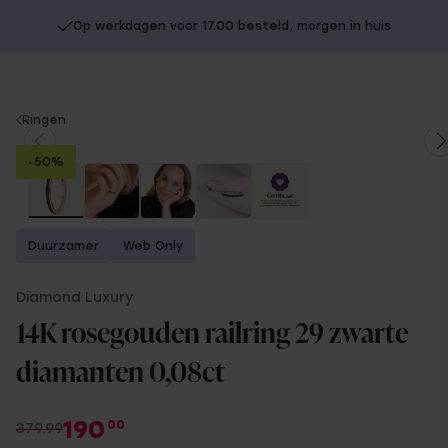
Op werkdagen voor 17.00 besteld, morgen in huis
You
Ringen
are
-50%
here:
Duurzamer
Web Only
Diamond Luxury
14K rosegouden railring 29 zwarte
diamanten 0,08ct
190
00
379.99