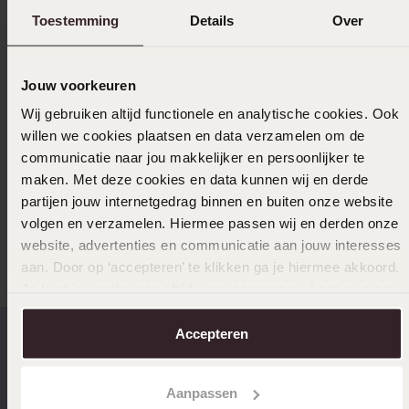
Levering & retourneren
Toestemming
Details
Over
Jouw voorkeuren
Selecteer maat & bestel
Wij gebruiken altijd functionele en analytische cookies. Ook
Ook leuk voor jou
willen we cookies plaatsen en data verzamelen om de
communicatie naar jou makkelijker en persoonlijker te
maken. Met deze cookies en data kunnen wij en derde
partijen jouw internetgedrag binnen en buiten onze website
volgen en verzamelen. Hiermee passen wij en derden onze
Anderen kochten ook
website, advertenties en communicatie aan jouw interesses
aan. Door op ‘accepteren’ te klikken ga je hiermee akkoord.
Je kunt je voorkeuren altijd weer aanpassen. Lees er meer
over in ons
cookiebeleid
.
Accepteren
Op werkdagen voor 17.00
14 dagen gratis
Aanpassen
besteld, morgen in huis
retourneren