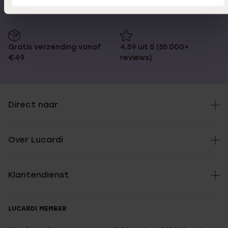
Gratis verzending vanaf
4,59 uit 5 (55.000+
€49
reviews)
Direct naar
Over Lucardi
Klantendienst
LUCARDI MEMBER