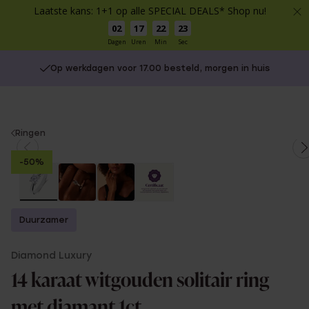
Laatste kans: 1+1 op alle SPECIAL DEALS* Shop nu!
02
17
22
23
Dagen
Uren
Min
Sec
Op werkdagen voor 17.00 besteld, morgen in huis
You
Ringen
are
-50%
here:
Duurzamer
Diamond Luxury
14 karaat witgouden solitair ring
met diamant 1ct.