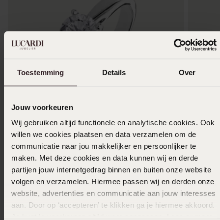
Toestemming
Details
Over
Jouw voorkeuren
-50%
Duurzamer
-33%
Wij gebruiken altijd functionele en analytische cookies. Ook
willen we cookies plaatsen en data verzamelen om de
14 karaat witgouden solitair ring met diamant
14 Karaa
communicatie naar jou makkelijker en persoonlijker te
1ct.
0,08ct
maken. Met deze cookies en data kunnen wij en derde
1000
4
00
1999.99
749.99
partijen jouw internetgedrag binnen en buiten onze website
volgen en verzamelen. Hiermee passen wij en derden onze
website, advertenties en communicatie aan jouw interesses
aan. Door op ‘accepteren’ te klikken ga je hiermee akkoord.
Anderen kochten ook
Je kunt je voorkeuren altijd weer aanpassen. Lees er meer