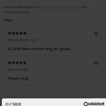
Verzameld onder de
Gebruiksvoorwaarden
van
Trusted shops
Filter
30-12-2025 - K D.
Ik vind hele mooie ring en goed
25-10-2025
Mooie ring
Selecteer maat & bestel