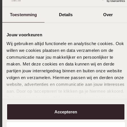
Ook leuk voor jou
Toestemming
Details
Over
Jouw voorkeuren
Wij gebruiken altijd functionele en analytische cookies. Ook
willen we cookies plaatsen en data verzamelen om de
communicatie naar jou makkelijker en persoonlijker te
maken. Met deze cookies en data kunnen wij en derde
partijen jouw internetgedrag binnen en buiten onze website
volgen en verzamelen. Hiermee passen wij en derden onze
website, advertenties en communicatie aan jouw interesses
aan. Door op ‘accepteren’ te klikken ga je hiermee akkoord.
Je kunt je voorkeuren altijd weer aanpassen. Lees er meer
over in ons
cookiebeleid
.
Accepteren
-50%
Duurzamer
-33%