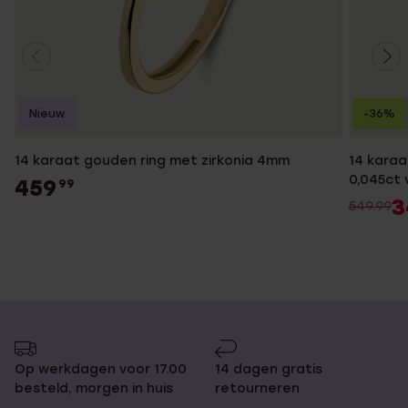
Nieuw
-36%
14 karaat gouden ring met zirkonia 4mm
14 karaa
0,045ct
459
99
3
549.99
Op werkdagen voor 17.00
14 dagen gratis
besteld, morgen in huis
retourneren