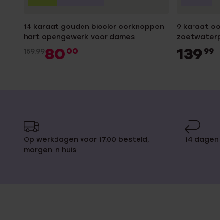
14 karaat gouden bicolor oorknoppen
9 karaat o
hart opengewerk voor dames
zoetwater
80
139
00
99
159.99
Op werkdagen voor 17.00 besteld,
14 dagen 
morgen in huis