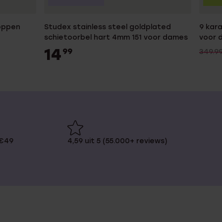
oppen
Studex stainless steel goldplated
9 kar
schietoorbel hart 4mm 151 voor dames
voor 
14
99
349.9
 €49
4,59 uit 5 (55.000+ reviews)