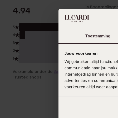
16 Beoordelinge
4.94
5
94.
4
6.0
Toestemming
3
0.0
2
0.0
Jouw voorkeuren
1
0.0
Wij gebruiken altijd functio
communicatie naar jou makkel
Verzameld onder de
Gebruiksvoorwaarden
van
internetgedrag binnen en bu
Trusted shops
advertenties en communicatie
voorkeuren altijd weer aanp