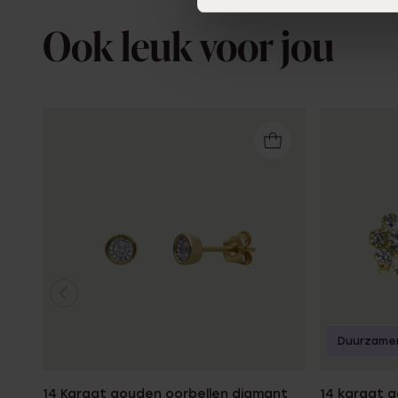
Ook leuk voor jou
Duurzame
14 Karaat gouden oorbellen diamant
14 karaat 