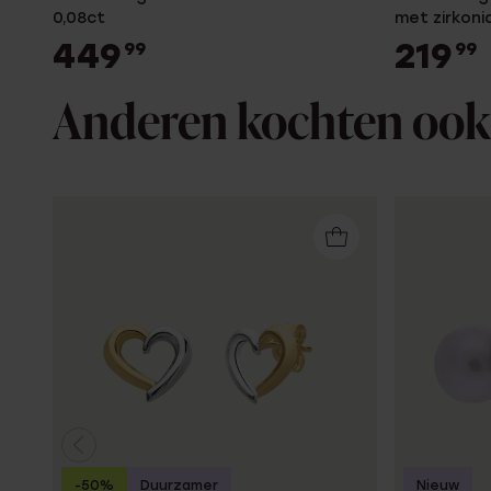
0,08ct
met zirkoni
449
219
99
99
Anderen kochten ook
-50%
Duurzamer
Nieuw