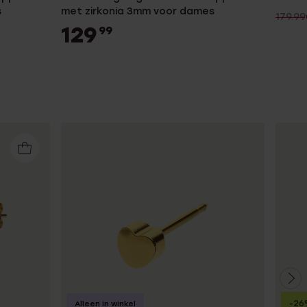
s
met zirkonia 3mm voor dames
179.99
129
99
-26
Alleen in winkel