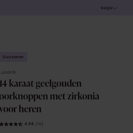
e
Gaatjes schieten
België
Duurzamer
Lucardi
14 karaat geelgouden
oorknoppen met zirkonia
voor heren
4.94
(16)