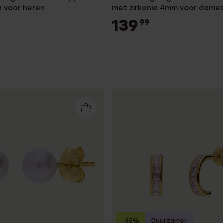
a voor heren
met zirkonia 4mm voor dame
139
99
-35%
Duurzamer