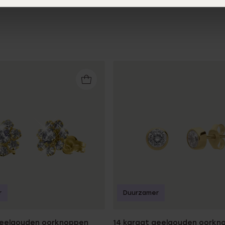
r
Duurzamer
geelgouden oorknoppen
14 karaat geelgouden oorkn