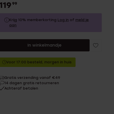
119
99
Krijg 10% memberkorting
Log in
of
meld je
aan
119.99
Zonder memberkorting
In winkelmandje
107.99
Met memberkorting
Voor 17:00 besteld, morgen in huis
Gratis verzending vanaf €49
14 dagen gratis retourneren
Achteraf betalen