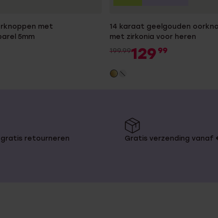
orknoppen met
14 karaat geelgouden oorkn
parel 5mm
met zirkonia voor heren
129
99
199.99
gratis retourneren
Gratis verzending vanaf