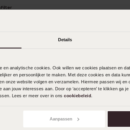
n
Filter
0%
20-03-2026 - Sandra
%
Details
%
%
14-12-2025 - Wendy S.
%
nele en analytische cookies. Ook willen we cookies plaatsen en 
ijker en persoonlijker te maken. Met deze cookies en data kunn
iten onze website volgen en verzamelen. Hiermee passen wij en 
 aan jouw interesses aan. Door op ‘accepteren’ te klikken ga je
08-09-2025 - Janneke.hermans
assen. Lees er meer over in ons
cookiebeleid
.
Toon meer
Aanpassen