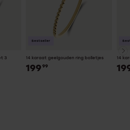
Bestseller
Best
t 3
14 karaat geelgouden ring bolletjes
14 ka
199
19
99