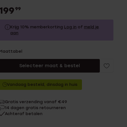
199
99
Krijg 10% memberkorting
Log in
of
meld je
aan
199.99
Zonder memberkorting
Maattabel
179.99
Met memberkorting
Selecteer maat & bestel
Vandaag besteld, dinsdag in huis
Gratis verzending vanaf €49
14 dagen gratis retourneren
Achteraf betalen