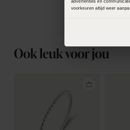
advertenties en communicatie
voorkeuren altijd weer aanp
Ook leuk voor jou