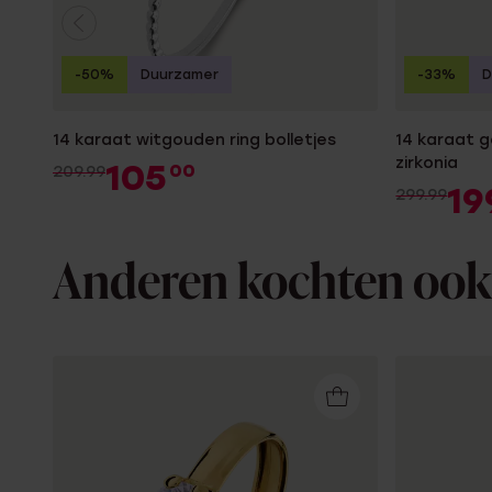
-50%
Duurzamer
-33%
D
14 karaat witgouden ring bolletjes
14 karaat 
zirkonia
105
00
209.99
19
299.99
Anderen kochten ook