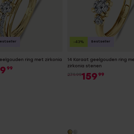
estseller
Bestseller
-43%
eelgouden ring met zirkonia
14 Karaat geelgouden ring me
zirkonia stenen
49
99
159
99
279.99