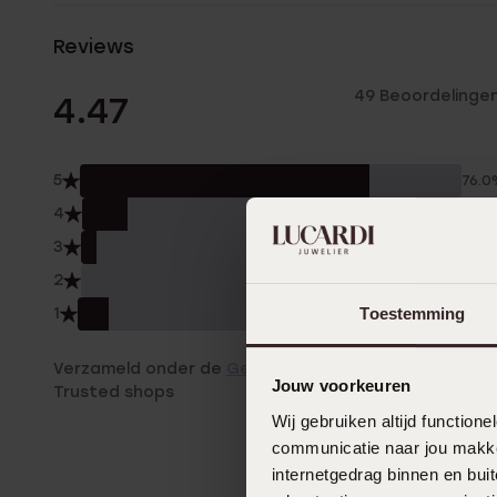
Reviews
49 Beoordelinge
4.47
5
76.0
4
12.0
3
4.0
2
0.0
Toestemming
1
8.0
Verzameld onder de
Gebruiksvoorwaarden
van
Jouw voorkeuren
Trusted shops
Wij gebruiken altijd functio
communicatie naar jou makkel
internetgedrag binnen en bu