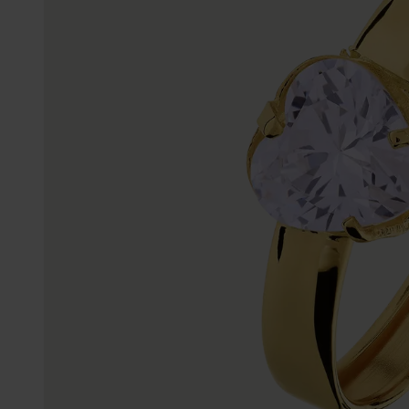
Gepersonaliseerde
Disney
juwelen
K3
Enkelbandjes
Accessoires