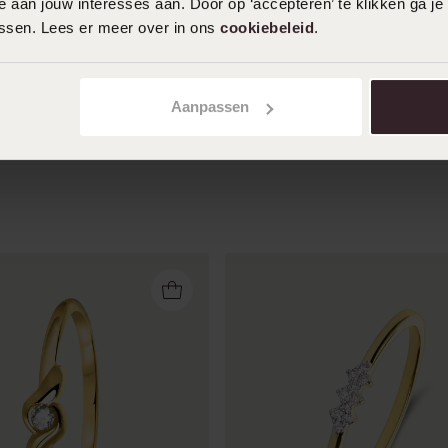
 aan jouw interesses aan. Door op ‘accepteren’ te klikken ga je
gevoel dat ik een ring draag 🤗
assen. Lees er meer over in ons
cookiebeleid
.
Toon meer
Aanpassen