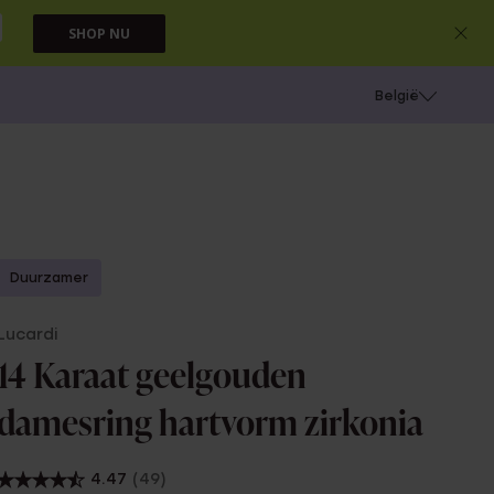
SHOP NU
e
Gaatjes schieten
België
Duurzamer
Lucardi
14 Karaat geelgouden
damesring hartvorm zirkonia
4.47
(49)