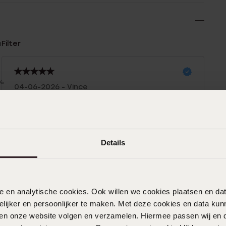
n
Filter
%
04-06-2026 - Vince
%
%
%
07-04-2026 - Joke K.
Details
%
21-03-2026 - Jennifer
nele en analytische cookies. Ook willen we cookies plaatsen en 
ijker en persoonlijker te maken. Met deze cookies en data kunn
Super mooie ring voor een mooi prijsje ,
iten onze website volgen en verzamelen. Hiermee passen wij en 
en zit ook nog een lekker , heb niet het