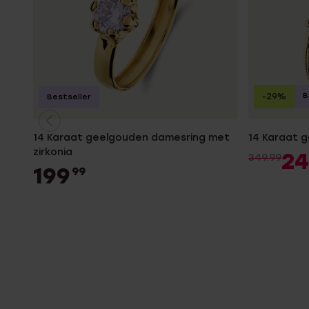
B
-29%
Bestseller
14 Karaat geelgouden damesring met
14 Karaat g
zirkonia
2
349.99
199
99