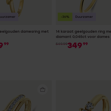
uurzamer
-36%
Duurzamer
geelgouden damesring met
14 karaat geelgouden ring m
diamant 0,045ct voor dames
9
349
99
99
549.99