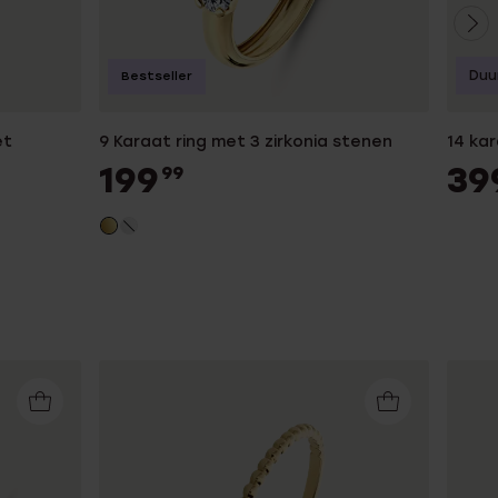
Duu
Bestseller
et
9 Karaat ring met 3 zirkonia stenen
14 ka
199
39
99