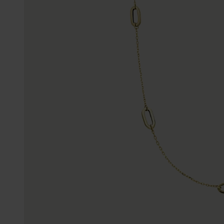
Gepersonaliseerde
Disney
juwelen
K3
Enkelbandjes
Accessoires