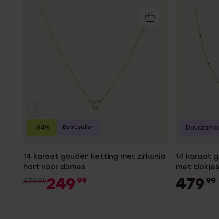
Bestseller
-34%
Duurzame
14 karaat gouden ketting met zirkonia
14 karaat 
hart voor dames
met blokje
249
479
99
99
379.99