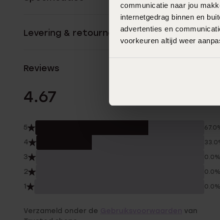
communicatie naar jou makkel
internetgedrag binnen en bu
advertenties en communicatie
Levering & retourneren
voorkeuren altijd weer aanp
Reviews
9 Beoordelinge
4.67
5
67.0
4
33.
3
0.0
2
0.0
1
0.0
Verzameld onder de
Gebruiksvoorwaarden
van