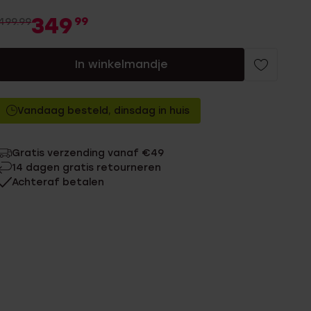
349
99
499.99
In winkelmandje
Vandaag besteld, dinsdag in huis
Gratis verzending vanaf €49
14 dagen gratis retourneren
Achteraf betalen