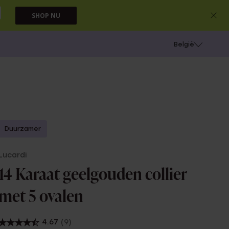
SHOP NU
e
Gaatjes schieten
België
Duurzamer
Lucardi
14 Karaat geelgouden collier
met 5 ovalen
4.67
(9)