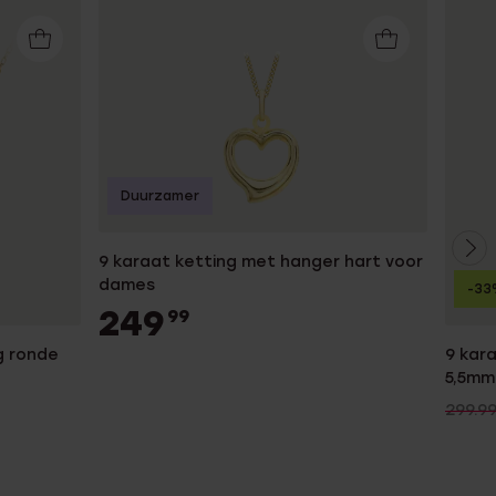
Duurzamer
9 karaat ketting met hanger hart voor
dames
-33
249
99
g ronde
9 kara
5,5mm
299.9