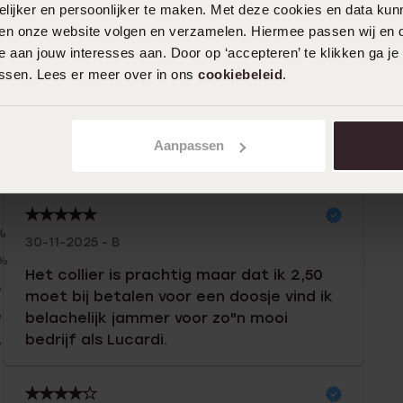
ijker en persoonlijker te maken. Met deze cookies en data kunn
iten onze website volgen en verzamelen. Hiermee passen wij en 
 aan jouw interesses aan. Door op ‘accepteren’ te klikken ga je
assen. Lees er meer over in ons
cookiebeleid
.
Aanpassen
n
Filter
%
30-11-2025 - B
0%
Het collier is prachtig maar dat ik 2,50
%
moet bij betalen voor een doosje vind ik
%
belachelijk jammer voor zo"n mooi
bedrijf als Lucardi.
%