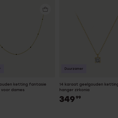
r
Duurzamer
gouden ketting fantasie
14 karaat geelgouden kettin
s voor dames
hanger zirkonia
349
99