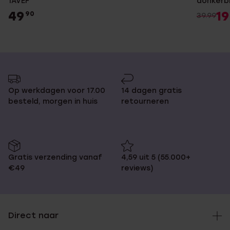
1AVEF
donkerb
49
19
90
39.99
Op werkdagen voor 17.00
14 dagen gratis
besteld, morgen in huis
retourneren
Gratis verzending vanaf
4,59 uit 5 (55.000+
€49
reviews)
Direct naar