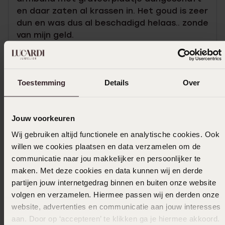
en daar zaten al krassen in. Het goud is zeer
dun en was dus al beschadigd helaas.. zonde
van mijn geld.
13-05-2023 - Dirk-Jan V.
Toestemming
Details
Over
Jouw voorkeuren
Wij gebruiken altijd functionele en analytische cookies. Ook
In winkelmandje
willen we cookies plaatsen en data verzamelen om de
communicatie naar jou makkelijker en persoonlijker te
Ook leuk voor jou
maken. Met deze cookies en data kunnen wij en derde
partijen jouw internetgedrag binnen en buiten onze website
volgen en verzamelen. Hiermee passen wij en derden onze
website, advertenties en communicatie aan jouw interesses
aan. Door op ‘accepteren’ te klikken ga je hiermee akkoord.