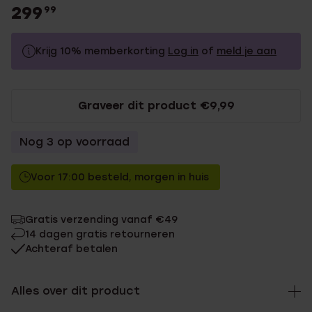
299
99
Krijg 10% memberkorting
Log in
of
meld je aan
299.99
Zonder memberkorting
Graveer dit product €9,99
269.99
Met memberkorting
Nog 3 op voorraad
Voor 17:00 besteld, morgen in huis
Gratis verzending vanaf €49
14 dagen gratis retourneren
Achteraf betalen
Alles over dit product