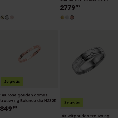
2779
99
2e gratis
14K rose gouden dames
trouwring Balance dia H232R
2e gratis
849
99
14K witgouden trouwring