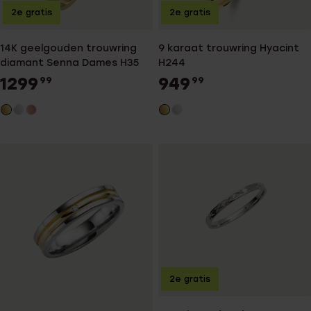
2e gratis
2e gratis
14K geelgouden trouwring
9 karaat trouwring Hyacint
diamant Senna Dames H35
H244
1299
949
99
99
2e gratis