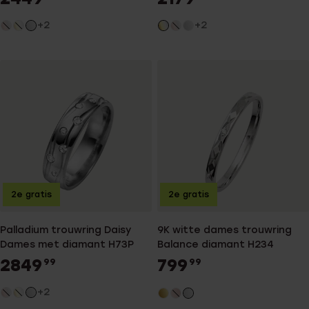
+2
+2
2e gratis
2e gratis
Palladium trouwring Daisy
9K witte dames trouwring
Dames met diamant H73P
Balance diamant H234
2849
799
99
99
+2