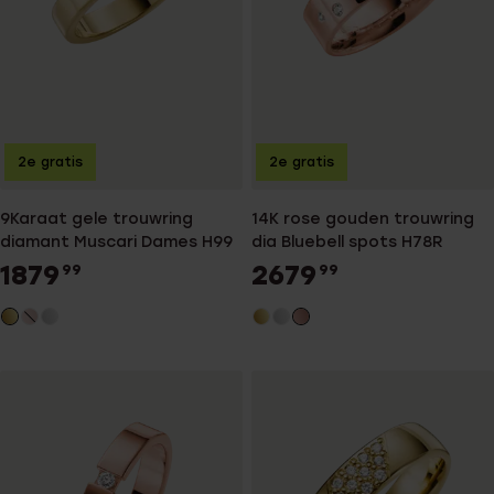
2e gratis
2e gratis
9Karaat gele trouwring
14K rose gouden trouwring
diamant Muscari Dames H99
dia Bluebell spots H78R
1879
2679
99
99