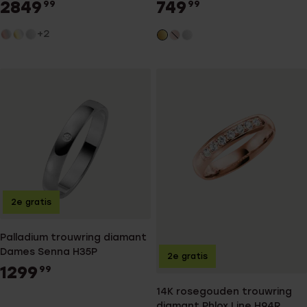
H236
2849
749
99
99
+2
2e gratis
Palladium trouwring diamant
Dames Senna H35P
2e gratis
1299
99
14K rosegouden trouwring
diamant Phlox Line H94R