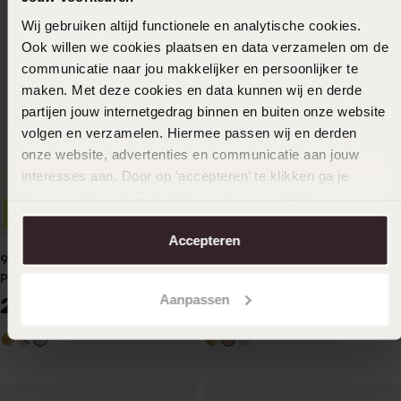
Wij gebruiken altijd functionele en analytische cookies.
Ook willen we cookies plaatsen en data verzamelen om de
communicatie naar jou makkelijker en persoonlijker te
maken. Met deze cookies en data kunnen wij en derde
partijen jouw internetgedrag binnen en buiten onze website
volgen en verzamelen. Hiermee passen wij en derden
2e gratis
onze website, advertenties en communicatie aan jouw
interesses aan. Door op ‘accepteren’ te klikken ga je
14K rosegouden dames
hiermee akkoord. Je kunt je voorkeuren altijd weer
trouwring dia Gentle H236R
2e gratis
aanpassen. Lees er meer over in ons
cookiebeleid
.
849
99
Accepteren
9K witte trouwring diamant
Pioenroos Line H98W
Aanpassen
2149
99