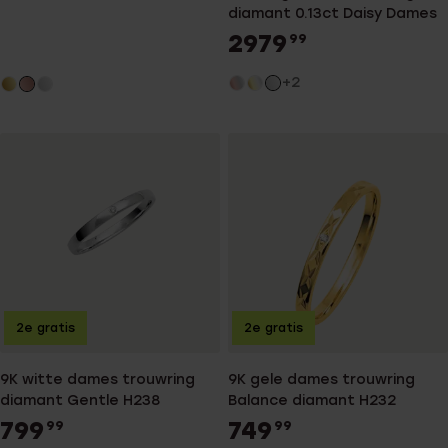
diamant 0.13ct Daisy Dames
2979
99
+2
2e gratis
2e gratis
9K witte dames trouwring
9K gele dames trouwring
diamant Gentle H238
Balance diamant H232
799
749
99
99