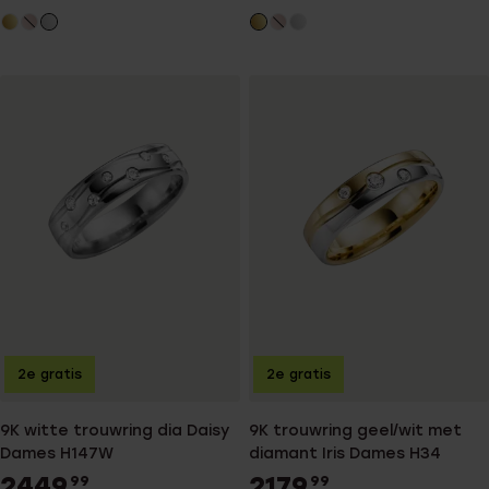
2e gratis
2e gratis
9K witte trouwring dia Daisy
9K trouwring geel/wit met
Dames H147W
diamant Iris Dames H34
2449
2179
99
99