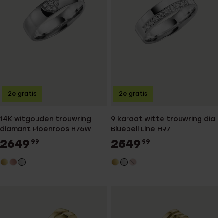
2e gratis
2e gratis
14K witgouden trouwring
9 karaat witte trouwring dia
diamant Pioenroos H76W
Bluebell Line H97
2649
2549
99
99