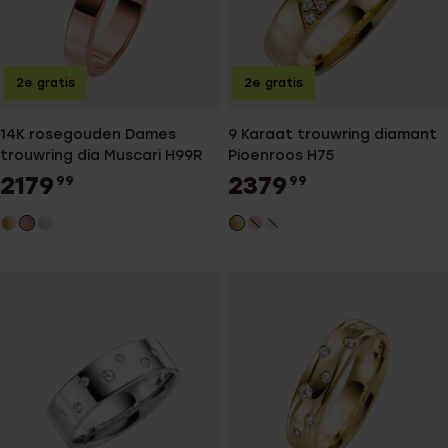
2e gratis
2e gratis
14K rosegouden Dames
9 Karaat trouwring diamant
trouwring dia Muscari H99R
Pioenroos H75
2179
2379
99
99