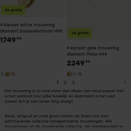
2e gratis
9 Karaat witte trouwring
diamant Duizendschoon H93
2e gratis
1749
99
9 Karaat gele trouwring
diamant Phlox H94
2249
99
1
2
3
Huidige
Ga
Een trouwring is zo veel meer dan alleen een mooi juweel. Het
pagina
naar
is het symbool voor jullie huwelijk en daarnaast is het een
pagina
juweel dat je een leven lang draagt.
Goud, witgoud en rosé goud vormen de basis voor een
schitterende collectie handgemaakte trouwringen. Alle
trouwringen uit de uitgebreide collectie, zijn handgemaakt in