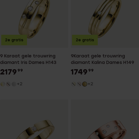
2e gratis
2e gratis
9 Karaat gele trouwring
9Karaat gele trouwring
diamant Iris Dames H143
diamant Kalina Dames H149
2179
1749
99
99
+2
+2