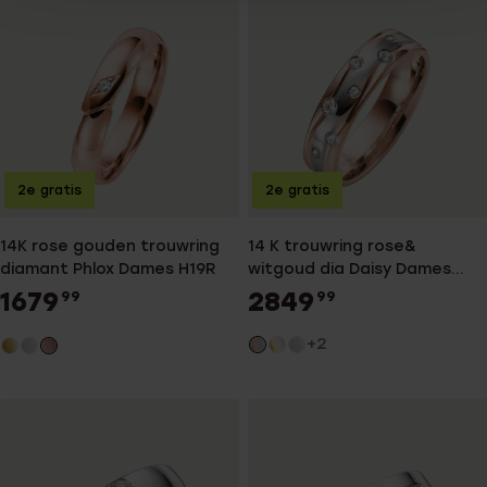
2e gratis
2e gratis
14K rose gouden trouwring
14 K trouwring rose&
diamant Phlox Dames H19R
witgoud dia Daisy Dames
H73R
1679
2849
99
99
+2