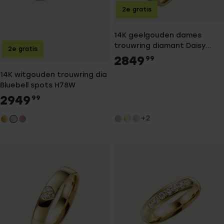
2e gratis
14K geelgouden dames
trouwring diamant Daisy
2e gratis
H147
2849
99
14K witgouden trouwring dia
Bluebell spots H78W
2949
99
+2