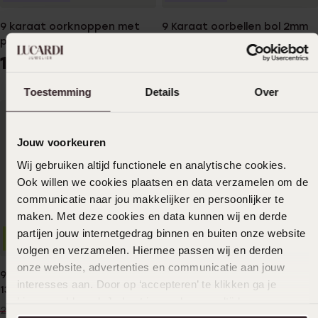
9 karaat oorknoppen met
9 Karaat oorbellen bol 2mm
parel voor dames
69
99
199
99
Toestemming
Details
Over
Jouw voorkeuren
Wij gebruiken altijd functionele en analytische cookies.
Ook willen we cookies plaatsen en data verzamelen om de
communicatie naar jou makkelijker en persoonlijker te
maken. Met deze cookies en data kunnen wij en derde
partijen jouw internetgedrag binnen en buiten onze website
-30%
Duurzamer
Duurzamer
volgen en verzamelen. Hiermee passen wij en derden
onze website, advertenties en communicatie aan jouw
9 karaat oorringen bewerkt
9 karaat oorringen met
interesses aan. Door op ‘accepteren’ te klikken ga je
13mm voor dames
hanger kruis voor dames
hiermee akkoord. Je kunt je voorkeuren altijd weer
159
119
99
99
229.99
aanpassen. Lees er meer over in ons
cookiebeleid
.