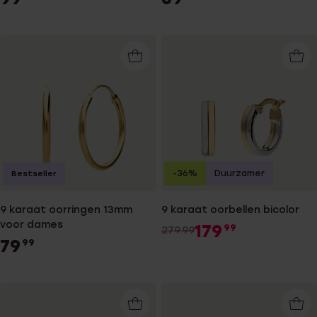
-36%
Duurzamer
Bestseller
9 karaat oorringen 13mm
9 karaat oorbellen bicolor
voor dames
179
99
279.99
79
99