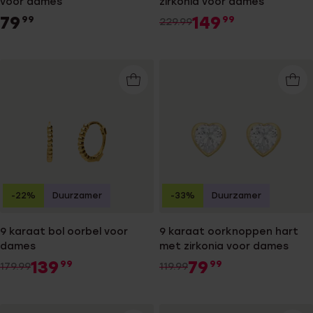
voor dames
zirkonia voor dames
79
149
99
99
229.99
-22%
Duurzamer
-33%
Duurzamer
9 karaat bol oorbel voor
9 karaat oorknoppen hart
dames
met zirkonia voor dames
139
79
99
99
179.99
119.99