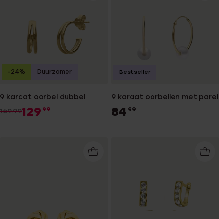
-24%
Duurzamer
Bestseller
9 karaat oorbel dubbel
9 karaat oorbellen met parel
129
84
99
99
169.99