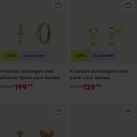
-43%
Duurzamer
-28%
Duurzamer
9 karaat oorringen met
9 karaat oorhangers met
zirkonia 10mm voor dames
parel voor dames
199
129
99
99
349.99
179.99