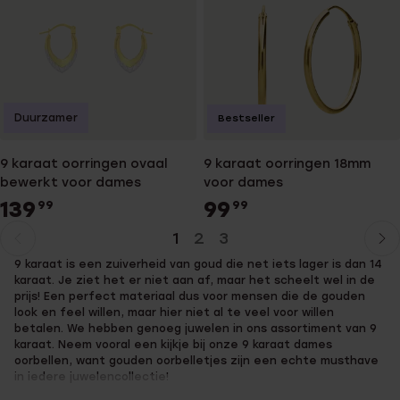
Duurzamer
Bestseller
9 karaat oorringen ovaal
9 karaat oorringen 18mm
bewerkt voor dames
voor dames
139
99
99
99
1
2
3
Huidige
Ga
9 karaat is een zuiverheid van goud die net iets lager is dan 14
pagina
naar
karaat. Je ziet het er niet aan af, maar het scheelt wel in de
pagina
prijs! Een perfect materiaal dus voor mensen die de gouden
look en feel willen, maar hier niet al te veel voor willen
betalen. We hebben genoeg juwelen in ons assortiment van 9
karaat. Neem vooral een kijkje bij onze 9 karaat dames
oorbellen, want gouden oorbelletjes zijn een echte musthave
in iedere juwelencollectie!