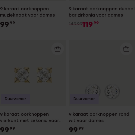
9 karaat oorknoppen
9 karaat oorknoppen dubbel
muzieknoot voor dames
bar zirkonia voor dames
99
119
99
99
149.99
Duurzamer
Duurzamer
9 karaat oorknoppen
9 karaat oorknoppen rond
vierkant met zirkonia voor
wit voor dames
dames
99
99
99
99