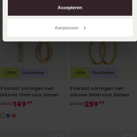
Accepteren
Aanpassen
-25%
Duurzamer
-26%
Duurzamer
9 karaat oorringen met
9 karaat oorringen met
zirkonia 11mm voor dames
zirkonia 15mm voor dames
149
259
99
99
199.99
349.99