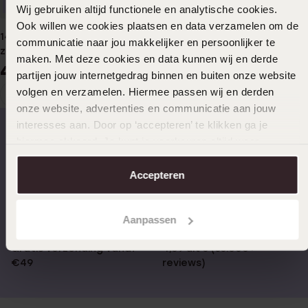
Nieuw
Wij gebruiken altijd functionele en analytische cookies.
Ook willen we cookies plaatsen en data verzamelen om de
14 karaat gouden
Stalen goldplated ketting
communicatie naar jou makkelijker en persoonlijker te
zoetwaterparelketting 3mm
22
99
maken. Met deze cookies en data kunnen wij en derde
429
99
partijen jouw internetgedrag binnen en buiten onze website
volgen en verzamelen. Hiermee passen wij en derden
1
Huidige
Ga
onze website, advertenties en communicatie aan jouw
pagina
naar
interesses aan. Door op ‘accepteren’ te klikken ga je
pagina
hiermee akkoord. Je kunt je voorkeuren altijd weer
aanpassen. Lees er meer over in ons
cookiebeleid
.
Op werkdagen voor 17.00
14 dagen gratis
besteld, morgen in huis
retourneren
Accepteren
Aanpassen
Gratis verzending vanaf
4,59 uit 5 (55.000+
€49
reviews)