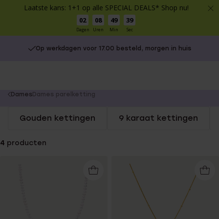
Laatste kans: 1+1 op alle SPECIAL DEALS* Shop nu!
02
08
49
39
Dagen
Uren
Min
Sec
Op werkdagen voor 17.00 besteld, morgen in huis
You
Dames
Dames parelketting
are
Gouden kettingen
9 karaat kettingen
here:
4
producten