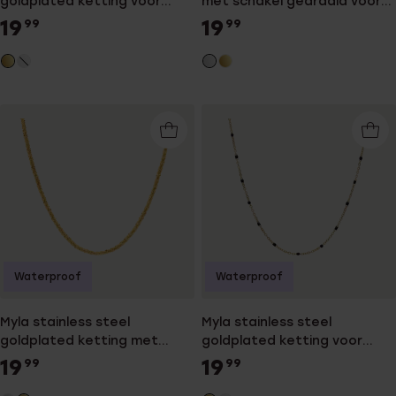
goldplated ketting voor
met schakel gedraaid voor
dames
dames
19
19
99
99
Waterproof
Waterproof
Myla stainless steel
Myla stainless steel
goldplated ketting met
goldplated ketting voor
schakel gedraaid voor
dames
19
19
99
99
dames