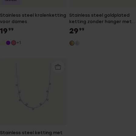
Stainless steel kralenketting
Stainless steel goldplated
voor dames
ketting zonder hanger met
zirkonia voor dames
19
29
99
99
+1
Stainless steel ketting met