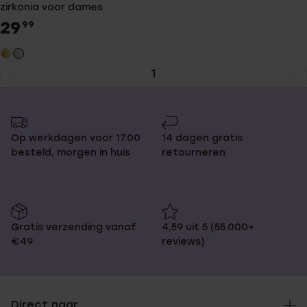
zirkonia voor dames
29
99
1
Huidige
Ga
pagina
naar
pagina
Op werkdagen voor 17.00
14 dagen gratis
besteld, morgen in huis
retourneren
Gratis verzending vanaf
4,59 uit 5 (55.000+
€49
reviews)
Direct naar