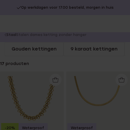
Op werkdagen voor 17.00 besteld, morgen in huis
You
Staal
Stalen dames ketting zonder hanger
are
Gouden kettingen
9 karaat kettingen
here:
17
producten
-20%
Waterproof
Waterproof