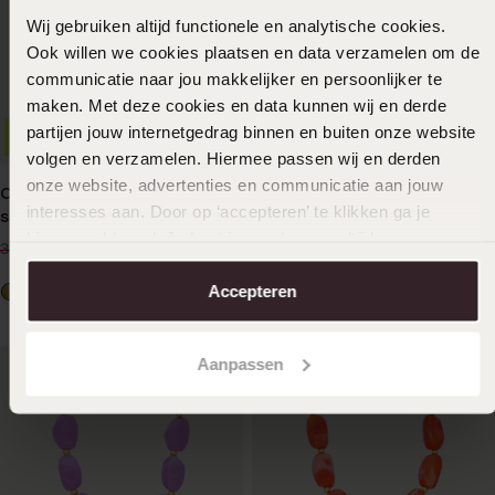
Wij gebruiken altijd functionele en analytische cookies.
Ook willen we cookies plaatsen en data verzamelen om de
communicatie naar jou makkelijker en persoonlijker te
maken. Met deze cookies en data kunnen wij en derde
partijen jouw internetgedrag binnen en buiten onze website
-20%
Duurzamer
Waterproof
volgen en verzamelen. Hiermee passen wij en derden
onze website, advertenties en communicatie aan jouw
Camille gerecycled stainless
Myla stainless steel
interesses aan. Door op ‘accepteren’ te klikken ga je
steel 18 karaat goldplated
goldplated ketting voor
hiermee akkoord. Je kunt je voorkeuren altijd weer
ketting voor dames
dames
31
19
99
99
39.99
aanpassen. Lees er meer over in ons
cookiebeleid
.
Accepteren
Aanpassen