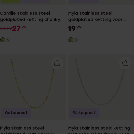
Camille stainless steel
Myla stainless steel
goldplated ketting chunky
goldplated ketting voor
multi voor dames
dames
27
19
99
99
34.99
Waterproof
Waterproof
Myla stainless steel
Myla stainless steel ketting