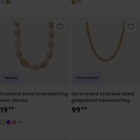
Nieuw
Duurzamer
Stainless steel kralenketting
Gerecycled stainless steel
voor dames
goldplated herenketting
met gourmetschakel
19
99
99
99
+1