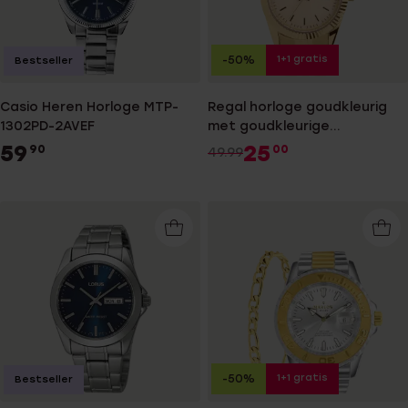
1+1 gratis
-50%
Bestseller
Casio Heren Horloge MTP-
Regal horloge goudkleurig
1302PD-2AVEF
met goudkleurige
wijzerplaat
59
25
90
00
49.99
1+1 gratis
-50%
Bestseller