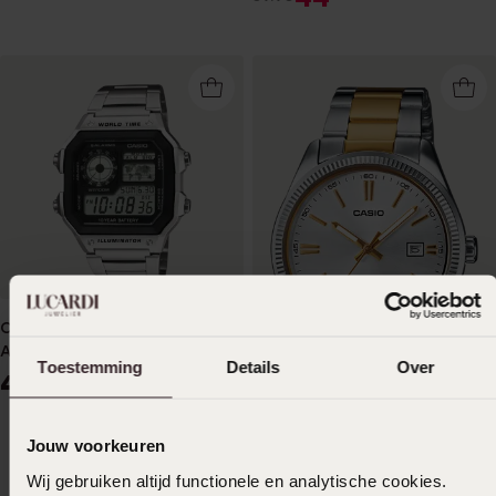
Casio Digitaal Heren Horloge
AE-1200WHD-1AVEF
Toestemming
Details
Over
49
90
-21%
Jouw voorkeuren
Casio Heren Horloge MTP-
Wij gebruiken altijd functionele en analytische cookies.
1302SG-7AVEF