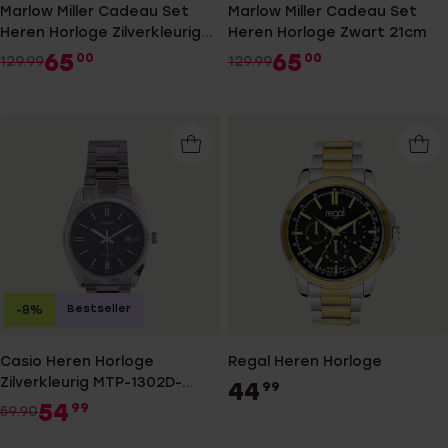
Marlow Miller Cadeau Set
Marlow Miller Cadeau Set
Heren Horloge Zilverkleurig
Heren Horloge Zwart 21cm
19cm
65
65
00
00
129.99
129.99
Bestseller
-8%
Casio Heren Horloge
Regal Heren Horloge
Zilverkleurig MTP-1302D-
44
99
1AVEF
54
99
59.90