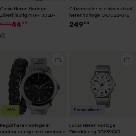
Casio Heren Horloge
Citizen solar stainless steel
Zilverkleurig MTP-1302D-
herenhorloge CA7022-87E
7BVEF
44
249
99
00
59.90
-20%
Personaliseer
Regal herenhorloge in
Lorus Heren Horloge
cadeaudoosje met armband
Zilverkleurig RG859CX9