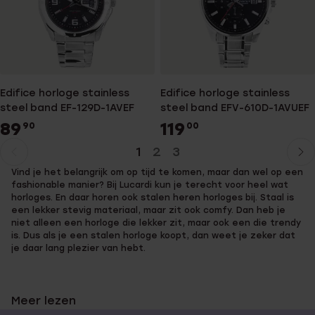
Edifice horloge stainless
Edifice horloge stainless
steel band EF-129D-1AVEF
steel band EFV-610D-1AVUEF
89
119
90
00
1
2
3
Huidige
Ga
Vind je het belangrijk om op tijd te komen, maar dan wel op een
pagina
naar
fashionable manier? Bij Lucardi kun je terecht voor heel wat
pagina
horloges. En daar horen ook stalen heren horloges bij. Staal is
een lekker stevig materiaal, maar zit ook comfy. Dan heb je
niet alleen een horloge die lekker zit, maar ook een die trendy
is. Dus als je een stalen horloge koopt, dan weet je zeker dat
je daar lang plezier van hebt.
Meer lezen
Stalen heren horloges zijn erg