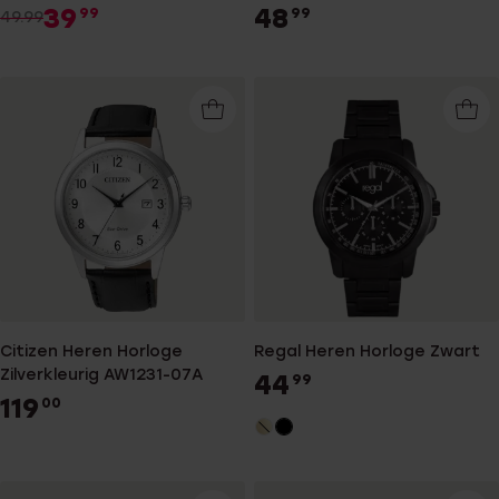
39
48
99
99
49.99
Citizen Heren Horloge
Regal Heren Horloge Zwart
Zilverkleurig AW1231-07A
44
99
119
00