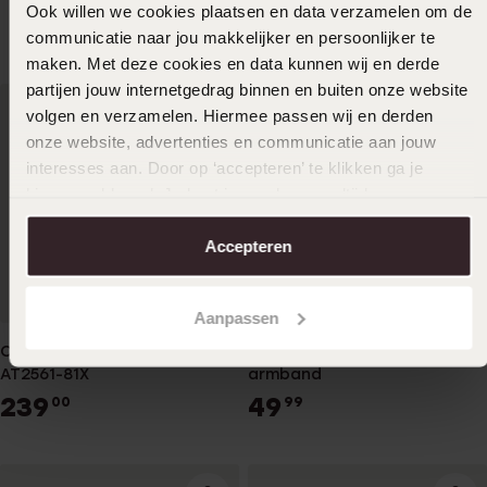
Ook willen we cookies plaatsen en data verzamelen om de
54
99
69.90
communicatie naar jou makkelijker en persoonlijker te
maken. Met deze cookies en data kunnen wij en derde
partijen jouw internetgedrag binnen en buiten onze website
volgen en verzamelen. Hiermee passen wij en derden
onze website, advertenties en communicatie aan jouw
interesses aan. Door op ‘accepteren’ te klikken ga je
hiermee akkoord. Je kunt je voorkeuren altijd weer
aanpassen. Lees er meer over in ons
cookiebeleid
.
Accepteren
Aanpassen
Citizen horloge chronograph
Regal cadeauset met gratis
AT2561-81X
armband
239
49
00
99