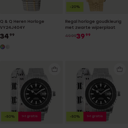
-20%
Q & Q Heren Horloge
Regal horloge goudkleurig
VY24J404Y
met zwarte wijzerplaat
34
39
99
99
49.99
1+1 gratis
1+1 gratis
-50%
-50%