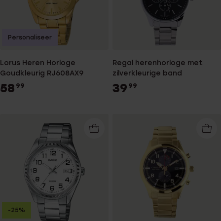
Personaliseer
Lorus Heren Horloge
Regal herenhorloge met
Goudkleurig RJ608AX9
zilverkleurige band
58
39
99
99
-25%