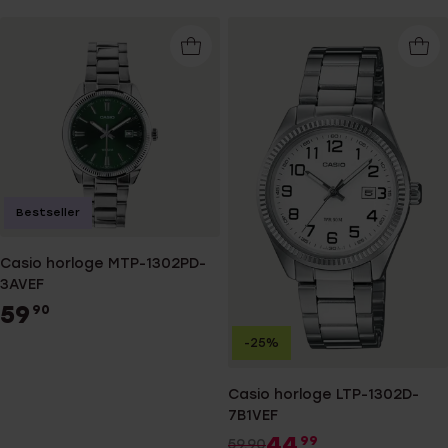
Bestseller
Casio horloge MTP-1302PD-
3AVEF
59
90
-25%
Casio horloge LTP-1302D-
7B1VEF
44
99
59.90