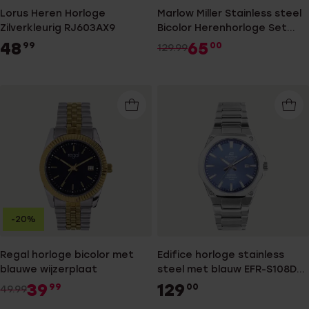
Lorus Heren Horloge
Marlow Miller Stainless steel
Zilverkleurig RJ603AX9
Bicolor Herenhorloge Set
met armband
48
65
99
00
129.99
-20%
Regal horloge bicolor met
Edifice horloge stainless
blauwe wijzerplaat
steel met blauw EFR-S108D-
2AVUEF
39
129
99
00
49.99