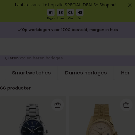
Laatste kans: 1+1 op alle SPECIAL DEALS* Shop nu!
01
13
08
47
Dagen
Uren
Min
Sec
Op werkdagen voor 17.00 besteld, morgen in huis
You
Heren
Stalen heren horloges
are
Smartwatches
Dames horloges
Here
here:
88
producten