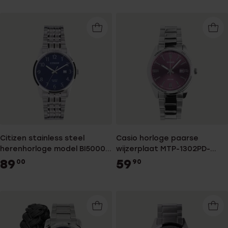
Citizen stainless steel
Casio horloge paarse
herenhorloge model BI5000-
wijzerplaat MTP-1302PD-
52L
6AVEF
89
59
00
90