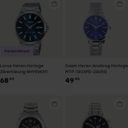
Personaliseer
Lorus Heren Horloge
Casio Heren Analoog Horloge
Zilverkleurig RH993KX9
MTP-1303PD-2AVEG
68
49
99
90