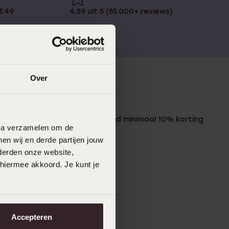
 €49
4,59 uit 5 (55.000+ reviews)
Over
LUCARDI MEMBER
Word member en ontvang altijd minimaal 10% korting
data verzamelen om de
op al jouw aankopen
en wij en derde partijen jouw
derden onze website,
Meld je aan
 hiermee akkoord. Je kunt je
Accepteren