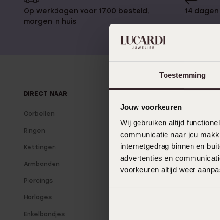
Enkelbandjes
Op werkdagen voor 17.00 besteld,
14 dagen 
morgen in huis
Accessoires
Toestemming
DIRECT NAAR
OVER LUCARDI
Jouw voorkeuren
Oorbellen
Over Lucardi
Wij gebruiken altijd functio
Ringen
Onze winkels
communicatie naar jou makkel
internetgedrag binnen en bu
Kettingen
Lucardi Member
advertenties en communicatie
Armbanden
Blog
voorkeuren altijd weer aanp
Piercings
Horloges
Enkelbandjes