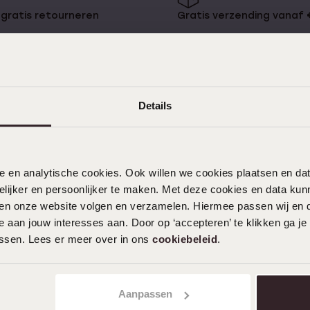
gratis retourneren
Gratis verzending vanaf
Details
KLANTENDIENST
Veelgestelde vragen
nele en analytische cookies. Ook willen we cookies plaatsen en 
Contact
ijker en persoonlijker te maken. Met deze cookies en data kunn
iten onze website volgen en verzamelen. Hiermee passen wij en 
Service
 aan jouw interesses aan. Door op ‘accepteren’ te klikken ga je
Actievoorwaarden
assen. Lees er meer over in ons
cookiebeleid
.
Aanpassen