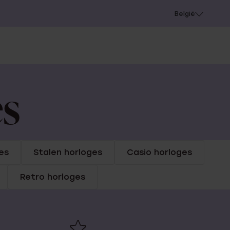
e
Gaatjes schieten
België
es
es
Stalen horloges
Casio horloges
Retro horloges