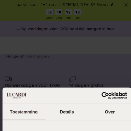
Laatste kans: 1+1 op alle SPECIAL DEALS* Shop nu!
02
18
12
12
Dagen
Uren
Min
Sec
Op werkdagen voor 17.00 besteld, morgen in huis
You
Hangers
Kinderhangers
are
here:
Op werkdagen voor 17.00
14 dagen gratis
besteld, morgen in huis
retourneren
Toestemming
Details
Over
Gratis verzending vanaf
4,59 uit 5 (55.000+
€49
reviews)