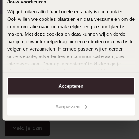
Jouw voorkeuren
Wij gebruiken altijd functionele en analytische cookies.
Ook willen we cookies plaatsen en data verzamelen om de
communicatie naar jou makkelijker en persoonlijker te
Direct naar
maken. Met deze cookies en data kunnen wij en derde
partijen jouw internetgedrag binnen en buiten onze website
Over Lucardi
volgen en verzamelen. Hiermee passen wij en derden
onze website, advertenties en communicatie aan jouw
interesses aan. Door op ‘accepteren’ te klikken ga je
Klantendienst
hiermee akkoord. Je kunt je voorkeuren altijd weer
aanpassen. Lees er meer over in ons
cookiebeleid
.
Accepteren
LUCARDI MEMBER
Word member en ontvang altijd minimaal 10% korting
Aanpassen
op al jouw aankopen
Meld je aan