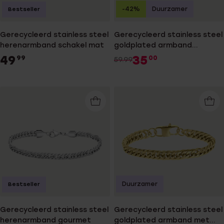
-42%
Duurzamer
Bestseller
Gerecycleerd stainless steel
Gerecycleerd stainless steel
herenarmband schakel mat
goldplated armband
surinaamse mattenklopper
49
35
99
00
59.99
Duurzamer
Bestseller
Gerecycleerd stainless steel
Gerecycleerd stainless steel
herenarmband gourmet
goldplated armband met