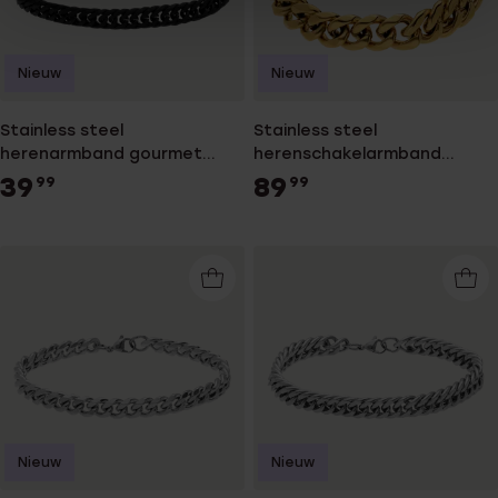
Nieuw
Nieuw
Stainless steel
Stainless steel
herenarmband gourmet
herenschakelarmband
schakel zwart
goudkleurig
39
89
99
99
Nieuw
Nieuw