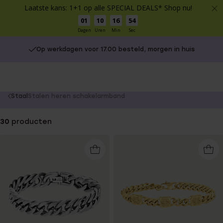
Laatste kans: 1+1 op alle SPECIAL DEALS* Shop nu!
01
10
16
54
Dagen
Uren
Min
Sec
Op werkdagen voor 17.00 besteld, morgen in huis
You
Staal
Stalen heren schakelarmband
are
here:
30
producten