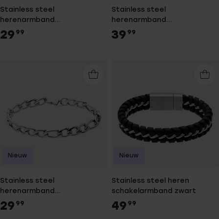
Stainless steel
Stainless steel
herenarmband
herenarmband
gourmetschakel
gourmetschakel
29
39
99
99
Nieuw
Nieuw
Stainless steel
Stainless steel heren
herenarmband
schakelarmband zwart
gourmetschakel
29
49
99
99