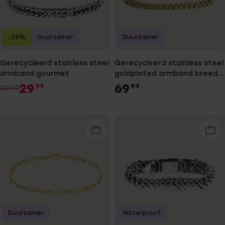
-25%
Duurzamer
Duurzamer
Gerecycleerd stainless steel
Gerecycleerd stainless steel
armband gourmet
goldplated armband breed
met vossenstaartschakel
29
69
99
99
39.99
Duurzamer
Waterproof