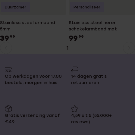
Duurzamer
Personaliseer
Stainless steel armband
Stainless steel heren
5mm
schakelarmband mat
39
99
99
99
1
Huidige
Ga
pagina
naar
pagina
Op werkdagen voor 17.00
14 dagen gratis
besteld, morgen in huis
retourneren
Gratis verzending vanaf
4,59 uit 5 (55.000+
€49
reviews)