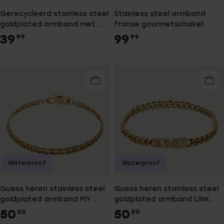
Gerecycleerd stainless steel
Stainless steel armband
goldplated armband met
franse gourmetschakel
figaroschakel
39
99
99
99
Waterproof
Waterproof
Guess heren stainless steel
Guess heren stainless steel
goldplated armband MY
goldplated armband LINK
CHAINS
CITY
50
50
00
00