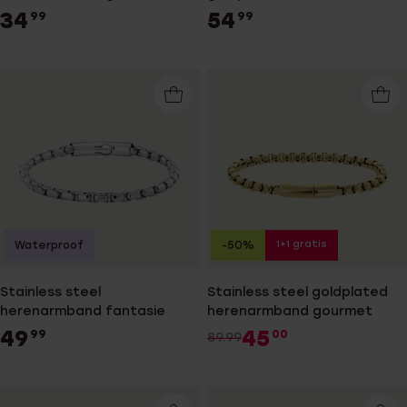
gourmetschakel
34
54
99
99
1+1 gratis
Waterproof
-50%
Stainless steel
Stainless steel goldplated
herenarmband fantasie
herenarmband gourmet
49
45
99
00
89.99