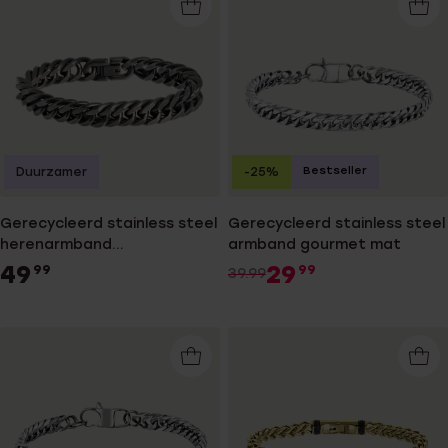
Bestseller
Duurzamer
-25%
Gerecycleerd stainless steel
Gerecycleerd stainless steel
herenarmband
armband gourmet mat
gourmetschakel
49
29
99
99
39.99