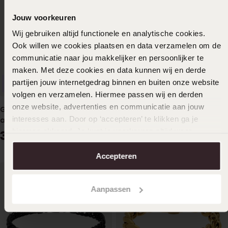
Jouw voorkeuren
Wij gebruiken altijd functionele en analytische cookies.
Ook willen we cookies plaatsen en data verzamelen om de
communicatie naar jou makkelijker en persoonlijker te
maken. Met deze cookies en data kunnen wij en derde
partijen jouw internetgedrag binnen en buiten onze website
Duurzamer
Duurzamer
volgen en verzamelen. Hiermee passen wij en derden
onze website, advertenties en communicatie aan jouw
Gerecycleerd stainless steel
Gerecycleerd stainless steel
interesses aan. Door op ‘accepteren’ te klikken ga je
armband gourmetschakel
armband gourmetschakel
hiermee akkoord. Je kunt je voorkeuren altijd weer
mat
39
39
99
99
aanpassen. Lees er meer over in ons
cookiebeleid
.
Accepteren
Aanpassen