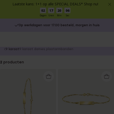
Laatste kans: 1+1 op alle SPECIAL DEALS* Shop nu!
02
17
20
06
Dagen
Uren
Min
Sec
Op werkdagen voor 17.00 besteld, morgen in huis
You
9 karaat
9 karaat dames plaatarmbanden
are
here:
2
producten