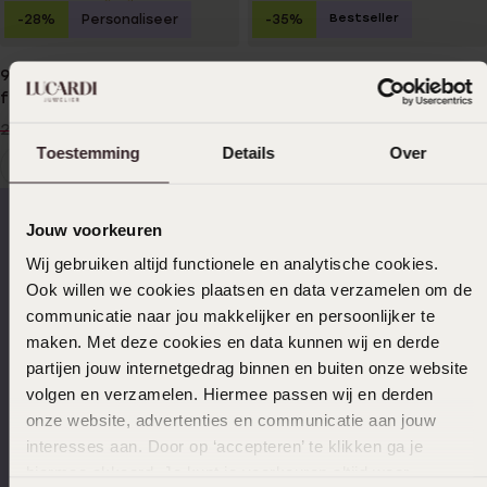
Bestseller
-28%
Personaliseer
-35%
9 Karaat plaatarmband
9 Karaat plaatarmband
figaro
figaro
179
149
99
99
249.99
229.99
Toestemming
Details
Over
1
Huidige
Ga
pagina
naar
pagina
Jouw voorkeuren
Wij gebruiken altijd functionele en analytische cookies.
Op werkdagen voor 17.00
14 dagen gratis
Ook willen we cookies plaatsen en data verzamelen om de
besteld, morgen in huis
retourneren
communicatie naar jou makkelijker en persoonlijker te
maken. Met deze cookies en data kunnen wij en derde
partijen jouw internetgedrag binnen en buiten onze website
volgen en verzamelen. Hiermee passen wij en derden
Gratis verzending vanaf
4,59 uit 5 (55.000+
onze website, advertenties en communicatie aan jouw
€49
reviews)
interesses aan. Door op ‘accepteren’ te klikken ga je
hiermee akkoord. Je kunt je voorkeuren altijd weer