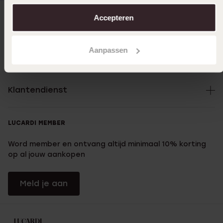
aanpassen. Lees er meer over in ons
cookiebeleid
.
Accepteren
Direct naar
Aanpassen
Over Lucardi
Klantendienst
LUCARDI MEMBER
Word member en ontvang altijd minimaal 10% korting
op al jouw aankopen
Meld je aan