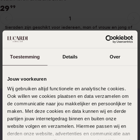
29
99
1
Huidige
Ga
Sieraden zijn geschikt voor iedereen, man of vrouw en jong of
pagina
naar
oud. Voor kinderen zijn er dan ook ontzettend leuke sieraden
pagina
te vinden zoals kettingen, ringen, armbanden en oorbelletjes.
Wanneer je kiest voor een kindersieraad is een armband altijd
een goede keuze. Deze kan gemakkelijk gecombineerd worden
met een leuk horloge of juist alleen gedragen worden.
Toestemming
Details
Over
Jouw voorkeuren
Shop de leukste leren
Meer lezen
Wij gebruiken altijd functionele en analytische cookies.
kinderarmband bij Lucardi
Ook willen we cookies plaatsen en data verzamelen om
de communicatie naar jou makkelijker en persoonlijker te
maken. Met deze cookies en data kunnen wij en derde
Op werkdagen voor 17.00
14 dagen gratis
Bij Lucardi vind je heel veel leuke kinderarmbanden in allerlei
besteld, morgen in huis
retourneren
partijen jouw internetgedrag binnen en buiten onze
soorten. Zo kan je kiezen uit armbanden van staal, goud, zilver
website volgen en verzamelen. Hiermee passen wij en
of van leer. En zelfs als je dan een keuze maakt zoals een
leren kinderarmband kan je nog gaan voor verschillende kleuren
derden onze website, advertenties en communicatie aan
en modellen.