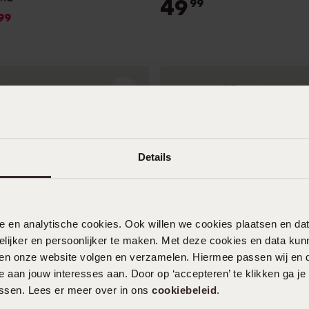
49
99
99
Details
nele en analytische cookies. Ook willen we cookies plaatsen en 
ijker en persoonlijker te maken. Met deze cookies en data kunn
iten onze website volgen en verzamelen. Hiermee passen wij en 
 aan jouw interesses aan. Door op ‘accepteren’ te klikken ga je
assen. Lees er meer over in ons
cookiebeleid
.
nhorloge in cadeaudoosje
REGAL HEREN CADEAUSET ZW
and