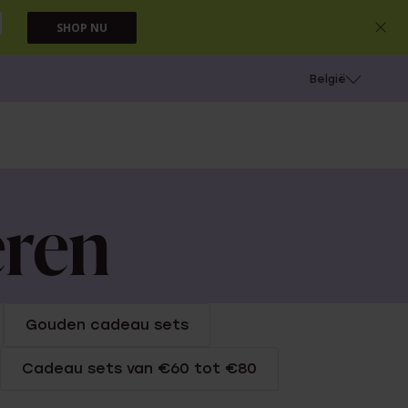
SHOP NU
e
Gaatjes schieten
België
eren
Gouden cadeau sets
Cadeau sets van €60 tot €80