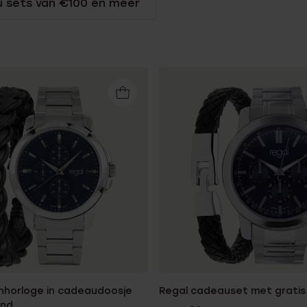
 sets van €100 en meer
nhorloge in cadeaudoosje
Regal cadeauset met grati
and