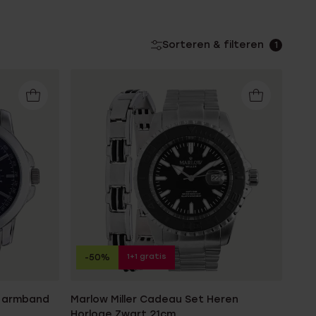
Sorteren & filteren
1
1+1 gratis
-50%
s armband
Marlow Miller Cadeau Set Heren
Horloge Zwart 21cm