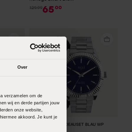
65
00
129.99
Over
data verzamelen om de
en wij en derde partijen jouw
derden onze website,
 hiermee akkoord. Je kunt je
A WP
REGAL HEREN CADEAUSET BLAU WP