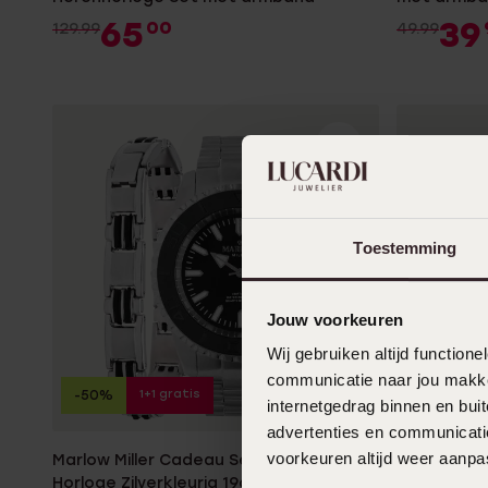
65
39
00
129.99
49.99
Toestemming
Jouw voorkeuren
Wij gebruiken altijd functio
communicatie naar jou makkel
1+1 gratis
-50%
-20%
internetgedrag binnen en bu
advertenties en communicatie
voorkeuren altijd weer aanp
Marlow Miller Cadeau Set Heren
Regal here
Horloge Zilverkleurig 19cm
met armb