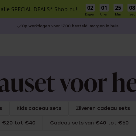
02
01
25
07
 alle SPECIAL DEALS* Shop nu!
Dagen
Uren
Min
Sec
cial Deals
Schitterprijzen
Nieuw
Bestsellers
Cadeaus
Inspirati
Op werkdagen voor 17.00 besteld, morgen in huis
S
MATERIAAL
MATERIAAL
r Own
9 karaat
9 Karaat
14 karaat goud
Zilver
Zilver
Stainless steel
e Oorbellen
le cadeausets
Charms
Stainless steel
auset voor h
Diamant
UITGELICHT
5-30
isch
30-50
Gaatjes schieten
50-75
Piercings
s
Kids cadeau sets
Zilveren cadeau sets
75+
Naam oorbellen
n €20 tot €40
Cadeau sets van €40 tot €60
es