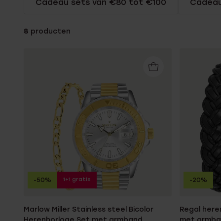
Cadeau sets van €80 tot €100
Cadeau
Gepersonaliseerde
Disney
juwelen
K3
8
producten
Enkelbandjes
Accessoires
1+1 gratis
-50%
-20%
Marlow Miller Stainless steel Bicolor
Regal here
Herenhorloge Set met armband
met armb