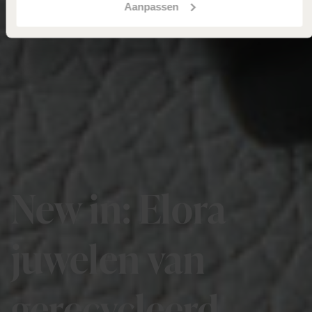
Aanpassen
New in: Elora
juwelen van