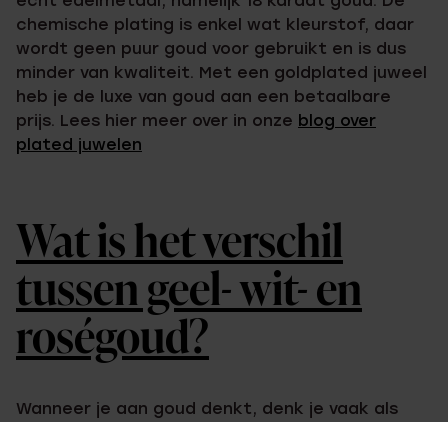
echt edelmetaal, namelijk 18 karaat goud. De
chemische plating is enkel wat kleurstof, daar
wordt geen puur goud voor gebruikt en is dus
minder van kwaliteit. Met een goldplated juweel
heb je de luxe van goud aan een betaalbare
prijs. Lees hier meer over in onze
blog over
plated juwelen
Wat is het verschil
tussen geel- wit- en
roségoud?
Wanneer je aan goud denkt, denk je vaak als
eerste aan geelgoud, maar er zijn ook