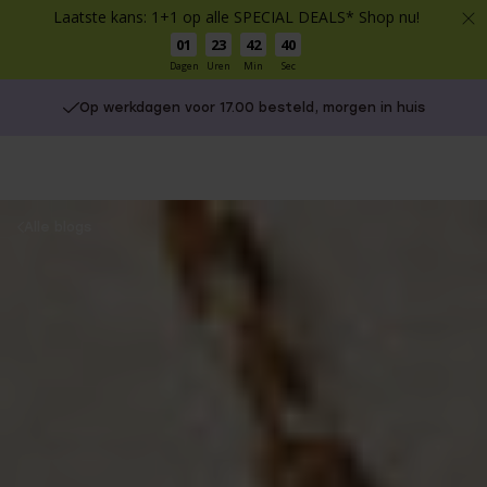
Laatste kans: 1+1 op alle SPECIAL DEALS* Shop nu!
01
23
42
38
Dagen
Uren
Min
Sec
Gratis verzending vanaf €49
You
Alle blogs
are
here: