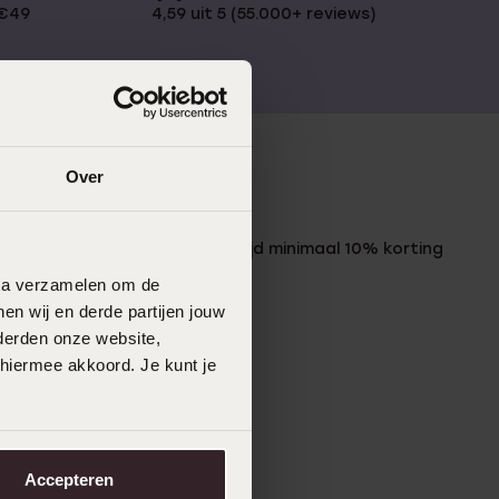
 €49
4,59 uit 5 (55.000+ reviews)
Over
LUCARDI MEMBER
Word member en ontvang altijd minimaal 10% korting
op al jouw aankopen
data verzamelen om de
en wij en derde partijen jouw
Meld je aan
derden onze website,
 hiermee akkoord. Je kunt je
Accepteren