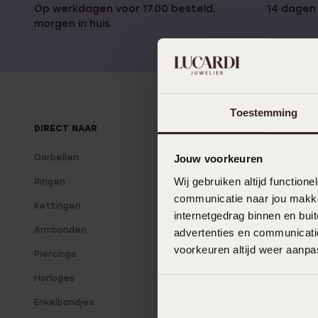
Gepersonaliseerde
Op werkdagen voor 17.00 besteld,
14 dagen 
Disney
juwelen
morgen in huis
K3
Enkelbandjes
Accessoires
Toestemming
DIRECT NAAR
OVER LUCARDI
Oorbellen
Over Lucardi
Jouw voorkeuren
Wij gebruiken altijd functio
Ringen
Onze winkels
communicatie naar jou makkel
Kettingen
Lucardi Member
internetgedrag binnen en bu
Armbanden
Blog
advertenties en communicatie
voorkeuren altijd weer aanp
Piercings
Horloges
Enkelbandjes