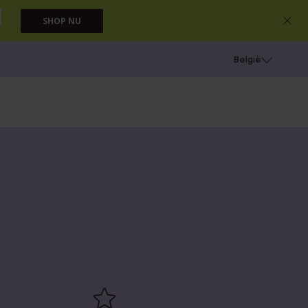
SHOP NU
e
Gaatjes schieten
België