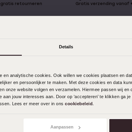
gratis retourneren
Gratis verzending vanaf
Details
KLANTENDIENST
Veelgestelde vragen
nele en analytische cookies. Ook willen we cookies plaatsen en 
Contact
ijker en persoonlijker te maken. Met deze cookies en data kunn
Service
iten onze website volgen en verzamelen. Hiermee passen wij en 
Actievoorwaarden
 aan jouw interesses aan. Door op ‘accepteren’ te klikken ga je
assen. Lees er meer over in ons
cookiebeleid
.
Aanpassen