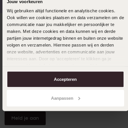
Jouw voorkeuren
Wij gebruiken altijd functionele en analytische cookies.
Ook willen we cookies plaatsen en data verzamelen om de
communicatie naar jou makkelijker en persoonlijker te
Direct naar
maken. Met deze cookies en data kunnen wij en derde
partijen jouw internetgedrag binnen en buiten onze website
Over Lucardi
volgen en verzamelen. Hiermee passen wij en derden
onze website, advertenties en communicatie aan jouw
interesses aan. Door op ‘accepteren’ te klikken ga je
Klantendienst
hiermee akkoord. Je kunt je voorkeuren altijd weer
aanpassen. Lees er meer over in ons
cookiebeleid
.
Accepteren
LUCARDI MEMBER
Word member en ontvang altijd minimaal 10% korting
Aanpassen
op al jouw aankopen
Meld je aan