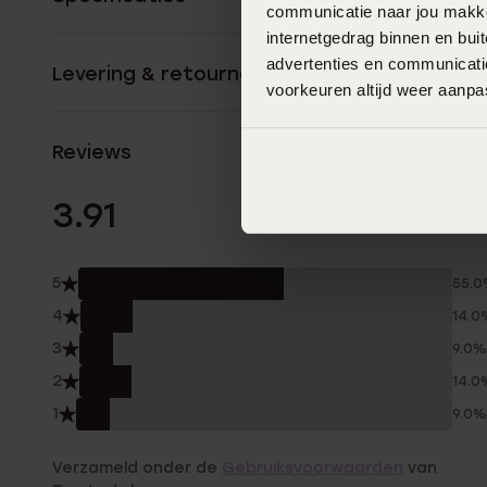
communicatie naar jou makkel
internetgedrag binnen en bu
advertenties en communicatie
Levering & retourneren
voorkeuren altijd weer aanp
Reviews
22 Beoordelinge
3.91
5
55.
4
14.0
3
9.0%
2
14.0
1
9.0%
Verzameld onder de
Gebruiksvoorwaarden
van