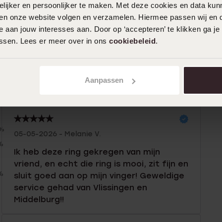
ijker en persoonlijker te maken. Met deze cookies en data kunn
iten onze website volgen en verzamelen. Hiermee passen wij en 
 aan jouw interesses aan. Door op ‘accepteren’ te klikken ga je
assen. Lees er meer over in ons
cookiebeleid
.
Aanpassen
n
Filter
0%
05-05-2026 - Melanie V.
%
Ik heb deze ring gekregen van mijn
vriend, en echt die ring is mooi, zit fijn en
%
sluit goed aan op mijn vinger! Geweldige
service gehad van Vlissingen en
Middelburg!!