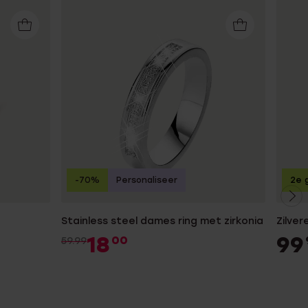
-70%
Personaliseer
2e g
Stainless steel dames ring met zirkonia
Zilver
18
99
00
59.99