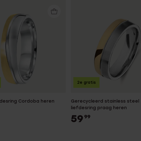
2e gratis
efdesring Cordoba heren
Gerecycleerd stainless steel
liefdesring praag heren
59
99