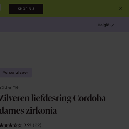
SHOP NU
e
Gaatjes schieten
België
Personaliseer
You & Me
Zilveren liefdesring Cordoba
dames zirkonia
3.91
(22)