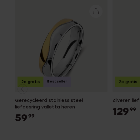
Bestseller
2e gratis
2e gratis
Gerecycleerd stainless steel
Zilveren li
liefdesring valletta heren
129
99
59
99