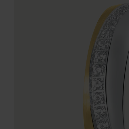
Gepersonaliseerde
Disney
juwelen
K3
Enkelbandjes
Accessoires