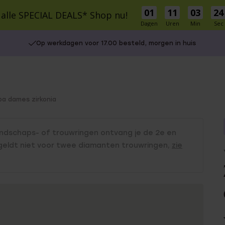
01
11
03
23
 alle SPECIAL DEALS* Shop nu!
Dagen
Uren
Min
Sec
cial Deals
Schitterprijzen
Nieuw
Bestsellers
Cadeaus
Inspirati
Op werkdagen voor 17.00 besteld, morgen in huis
S
MATERIAAL
MATERIAAL
r Own
9 karaat
9 Karaat
14 karaat goud
Zilver
ba dames zirkonia
Zilver
Stainless steel
e Oorbellen
le cadeausets
Charms
Stainless steel
endschaps- of trouwringen ontvang je de 2e en
Diamant
UITGELICHT
5-30
 geldt niet voor twee diamanten trouwringen,
zie
isch
30-50
Gaatjes schieten
50-75
Piercings
75+
Naam oorbellen
es