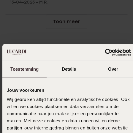
15-04-2025 - M R.
Toon meer
Selecteer maat & bestel
Ook leuk voor jou
Toestemming
Details
Over
Jouw voorkeuren
Wij gebruiken altijd functionele en analytische cookies. Ook
willen we cookies plaatsen en data verzamelen om de
communicatie naar jou makkelijker en persoonlijker te
maken. Met deze cookies en data kunnen wij en derde
partijen jouw internetgedrag binnen en buiten onze website