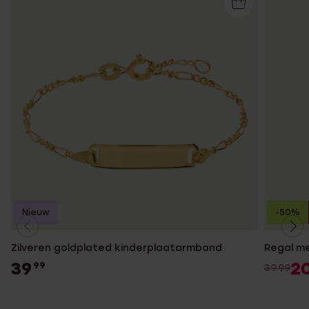
Nieuw
-50%
Zilveren goldplated kinderplaatarmband
Regal me
39
2
99
39.99