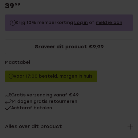
39
99
Krijg 10% memberkorting
Log in
of
meld je aan
39.99
Zonder memberkorting
Graveer dit product €9,99
35.99
Met memberkorting
Maattabel
Voor 17:00 besteld, morgen in huis
Gratis verzending vanaf €49
14 dagen gratis retourneren
Achteraf betalen
Alles over dit product