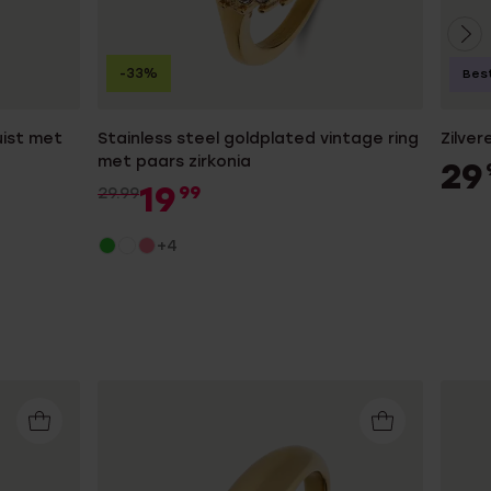
-33%
Best
uist met
Stainless steel goldplated vintage ring
Zilver
met paars zirkonia
29
19
99
29.99
+4