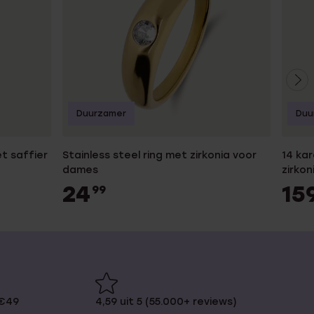
Duurzamer
Duu
t saffier
Stainless steel ring met zirkonia voor
14 ka
dames
zirkon
24
15
99
 €49
4,59 uit 5 (55.000+ reviews)