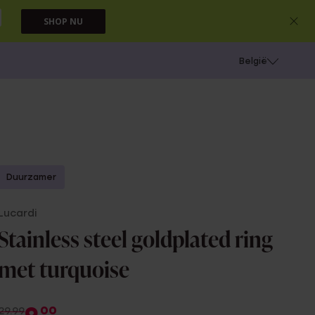
SHOP NU
e
Gaatjes schieten
België
Duurzamer
Lucardi
Stainless steel goldplated ring
met turquoise
00
29.99