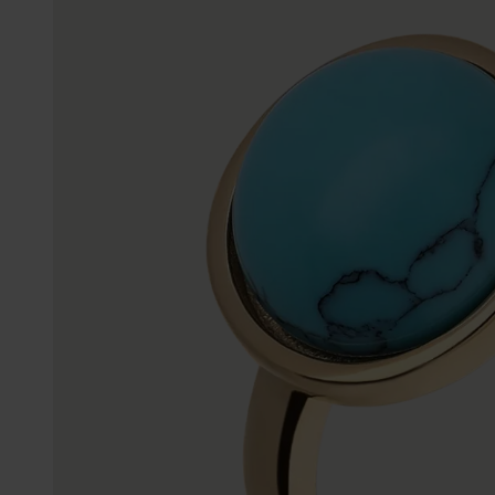
Gepersonaliseerde
Disney
juwelen
K3
Enkelbandjes
Accessoires