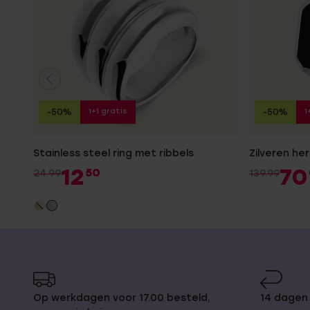
1+1 gratis
1
-50%
-50%
Stainless steel ring met ribbels
Zilveren he
12
70
50
24.99
139.99
Op werkdagen voor 17.00 besteld,
14 dagen 