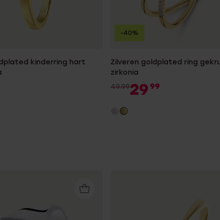
-40%
ldplated kinderring hart
Zilveren goldplated ring gekr
a
zirkonia
29
99
49.99