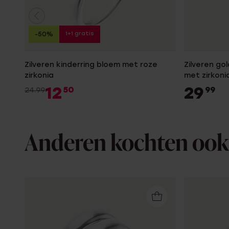
1+1 gratis
-50%
Zilveren kinderring bloem met roze
Zilveren go
zirkonia
met zirkoni
12
29
50
99
24.99
Anderen kochten ook