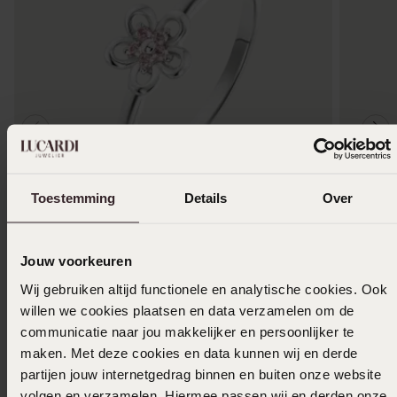
Toestemming
Details
Over
1+1 gratis
-50%
-40%
Zilveren kinderring bloem met roze zirkonia
Zilveren
Jouw voorkeuren
12
2
50
24.99
49.99
Wij gebruiken altijd functionele en analytische cookies. Ook
willen we cookies plaatsen en data verzamelen om de
communicatie naar jou makkelijker en persoonlijker te
maken. Met deze cookies en data kunnen wij en derde
Anderen kochten ook
partijen jouw internetgedrag binnen en buiten onze website
volgen en verzamelen. Hiermee passen wij en derden onze