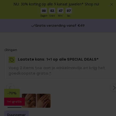
NU: 30% korting op alle 9 karaat juwelen* Shop nu!
00
02
47
07
Dagen
Uren
Min
Sec
Gratis verzending vanaf €49
You
Ringen
are
Laatste kans: 1+1 op alle SPECIAL DEALS*
here:
Voeg 2 items toe aan je winkelmandje en krijg het
goedkoopste gratis.
*
-70%
1+1 gratis
Duurzamer