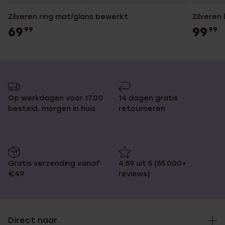
Zilveren ring mat/glans bewerkt
Zilveren
69
99
99
99
Op werkdagen voor 17.00
14 dagen gratis
besteld, morgen in huis
retourneren
Gratis verzending vanaf
4,59 uit 5 (55.000+
€49
reviews)
Direct naar