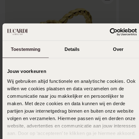
Toestemming
Details
Over
Jouw voorkeuren
Wij gebruiken altijd functionele en analytische cookies. Ook
willen we cookies plaatsen en data verzamelen om de
1+1 gratis
-50%
-50%
communicatie naar jou makkelijker en persoonlijker te
maken. Met deze cookies en data kunnen wij en derde
Stainless steel goldplated ring vintage zwart
Stainles
partijen jouw internetgedrag binnen en buiten onze website
15
15
00
29.99
29.99
volgen en verzamelen. Hiermee passen wij en derden onze
website, advertenties en communicatie aan jouw interesses
aan. Door op ‘accepteren’ te klikken ga je hiermee akkoord.