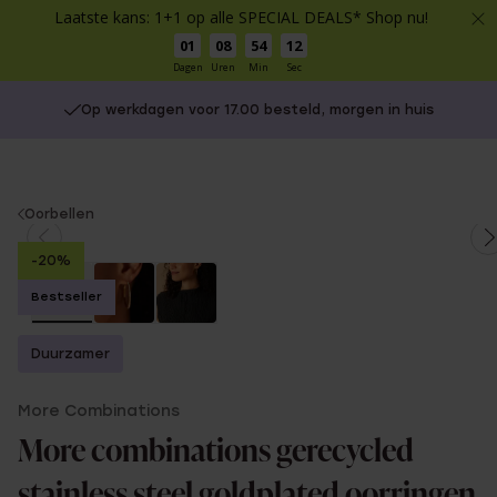
Laatste kans: 1+1 op alle SPECIAL DEALS* Shop nu!
01
08
54
12
Dagen
Uren
Min
Sec
Op werkdagen voor 17.00 besteld, morgen in huis
You
Oorbellen
are
-20%
here:
Bestseller
Duurzamer
More Combinations
More combinations gerecycled
stainless steel goldplated oorringen