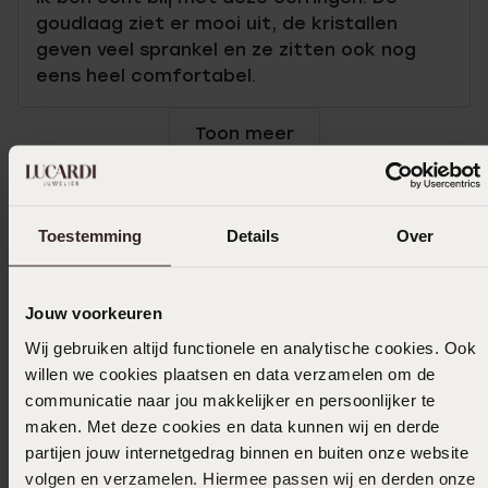
goudlaag ziet er mooi uit, de kristallen
geven veel sprankel en ze zitten ook nog
eens heel comfortabel.
Toon meer
Toestemming
Details
Over
In winkelmandje
Ook leuk voor jou
Jouw voorkeuren
Wij gebruiken altijd functionele en analytische cookies. Ook
willen we cookies plaatsen en data verzamelen om de
communicatie naar jou makkelijker en persoonlijker te
maken. Met deze cookies en data kunnen wij en derde
partijen jouw internetgedrag binnen en buiten onze website
volgen en verzamelen. Hiermee passen wij en derden onze