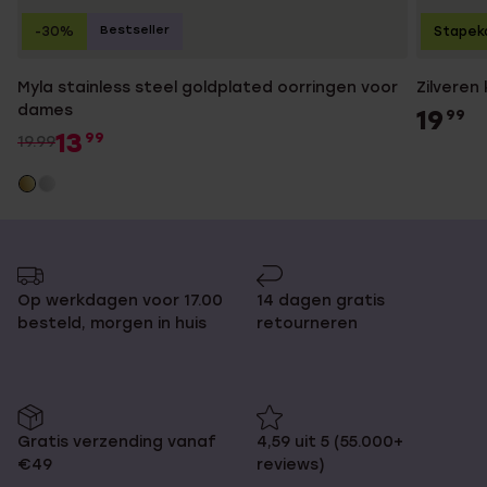
Bestseller
-30%
Stapek
Myla stainless steel goldplated oorringen voor
Zilveren
dames
19
99
13
99
19.99
Op werkdagen voor 17.00
14 dagen gratis
besteld, morgen in huis
retourneren
Gratis verzending vanaf
4,59 uit 5 (55.000+
€49
reviews)