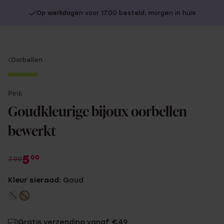
Op werkdagen voor 17.00 besteld, morgen in huis
You
Oorbellen
are
-37%
here:
Pink
2+1
Goudkleurige bijoux oorbellen
bewerkt
5
00
7.99
Kleur sieraad:
Goud
Gratis verzending vanaf €49