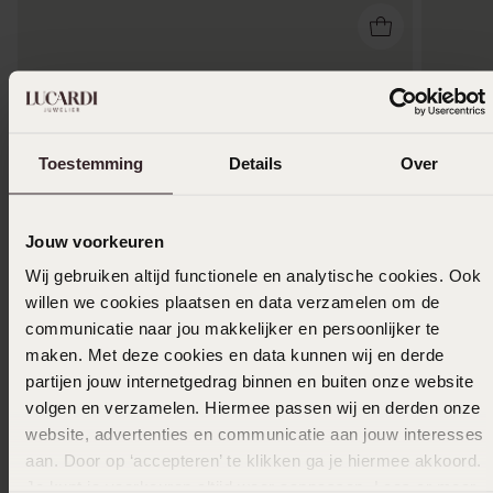
Toestemming
Details
Over
Jouw voorkeuren
Wij gebruiken altijd functionele en analytische cookies. Ook
willen we cookies plaatsen en data verzamelen om de
communicatie naar jou makkelijker en persoonlijker te
maken. Met deze cookies en data kunnen wij en derde
Duurza
partijen jouw internetgedrag binnen en buiten onze website
volgen en verzamelen. Hiermee passen wij en derden onze
Zilveren bicolor oorringen
9 karaat
website, advertenties en communicatie aan jouw interesses
49
279
99
99
aan. Door op ‘accepteren’ te klikken ga je hiermee akkoord.
Je kunt je voorkeuren altijd weer aanpassen. Lees er meer