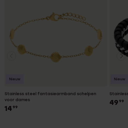
Nieuw
Nieuw
Stainless steel fantasiearmband schelpen
Stainles
voor dames
49
99
14
99