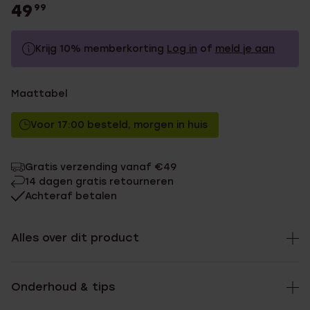
49
99
Krijg 10% memberkorting
Log in
of
meld je aan
49.99
Zonder memberkorting
Maattabel
44.99
Met memberkorting
Voor 17:00 besteld, morgen in huis
Gratis verzending vanaf €49
14 dagen gratis retourneren
Achteraf betalen
Alles over dit product
Onderhoud & tips