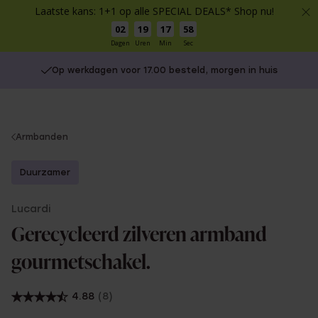
Laatste kans: 1+1 op alle SPECIAL DEALS* Shop nu!
02
19
17
57
Dagen
Uren
Min
Sec
Op werkdagen voor 17.00 besteld, morgen in huis
You
Armbanden
are
here:
Duurzamer
Lucardi
Gerecycleerd zilveren armband
gourmetschakel.
4.88
(8)