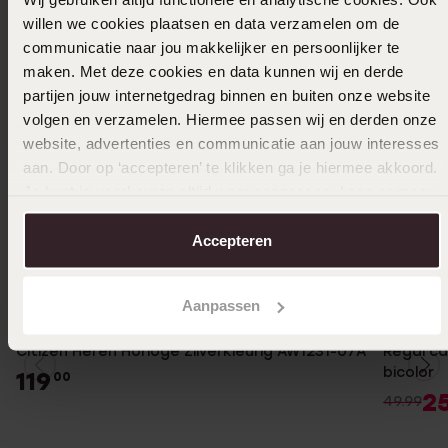
willen we cookies plaatsen en data verzamelen om de
communicatie naar jou makkelijker en persoonlijker te
maken. Met deze cookies en data kunnen wij en derde
partijen jouw internetgedrag binnen en buiten onze website
volgen en verzamelen. Hiermee passen wij en derden onze
website, advertenties en communicatie aan jouw interesses
aan. Door op ‘accepteren’ te klikken ga je hiermee akkoord.
Je kunt je voorkeuren altijd weer aanpassen. Lees er meer
over in ons
cookiebeleid
.
Accepteren
-50%
Aanpassen
Citizen Heren Horloge Zilverkleurig AW1231-07A
Regal ca
bicolor
119
00
2
49.99