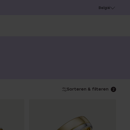
e
Gaatjes schieten
België
Sorteren & filteren
2