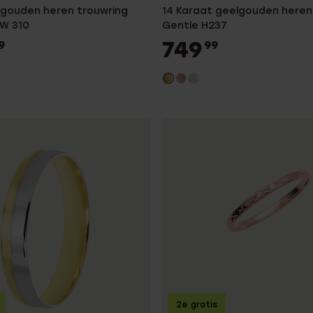
r gouden heren trouwring
14 Karaat geelgouden heren
W 310
Gentle H237
749
9
99
2e gratis