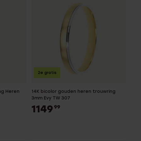
2e gratis
ng Heren
14K bicolor gouden heren trouwring
3mm Evy TW 307
1149
99