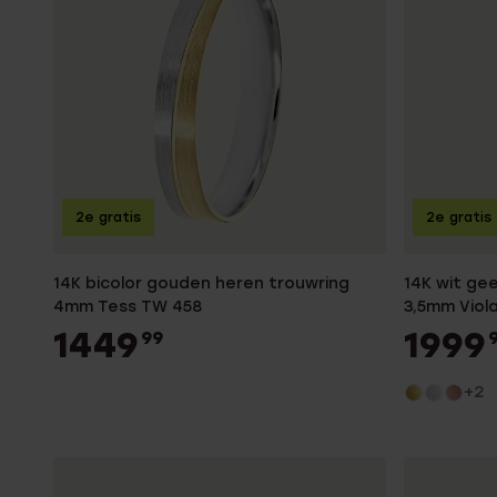
2e gratis
2e gratis
14K bicolor gouden heren trouwring
14K wit ge
4mm Tess TW 458
3,5mm Viol
1449
1999
99
+2