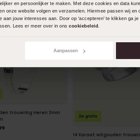
ijker en persoonlijker te maken. Met deze cookies en data kunn
iten onze website volgen en verzamelen. Hiermee passen wij en 
 aan jouw interesses aan. Door op ‘accepteren’ te klikken ga je
assen. Lees er meer over in ons
cookiebeleid
.
Aanpassen
den trouwring Heren 3mm
2e gratis
m
99
14 Karaat witgouden trouwr