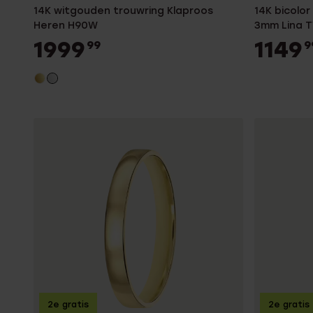
14K witgouden trouwring Klaproos
14K bicolo
Heren H90W
3mm Lina T
1999
1149
99
9
2e gratis
2e gratis