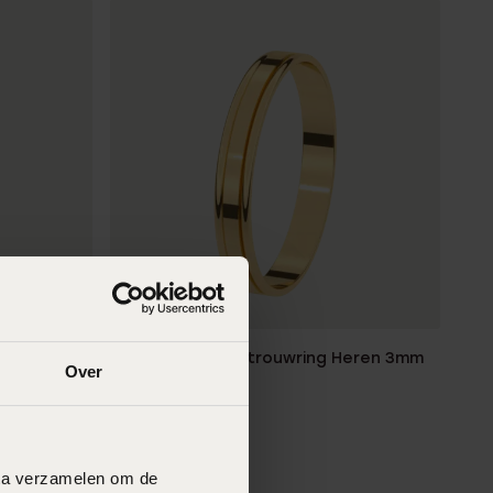
2e gratis
eren 3,5mm
14K geelgouden trouwring Heren 3mm
Over
Zonnebloem
999
99
data verzamelen om de