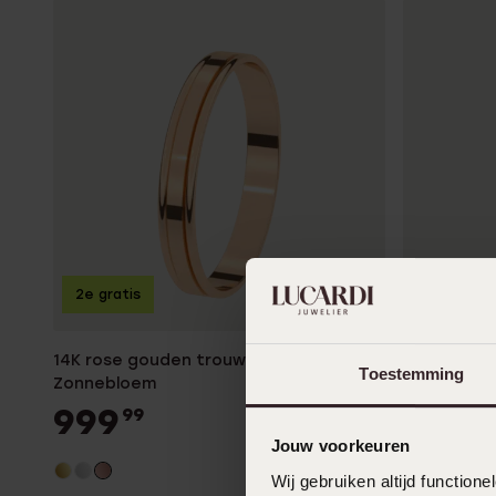
2e gratis
2e gratis
14K rose gouden trouwring Heren 3mm
14K witgou
Toestemming
Zonnebloem
Viola
999
1799
99
9
Jouw voorkeuren
+2
Wij gebruiken altijd functio