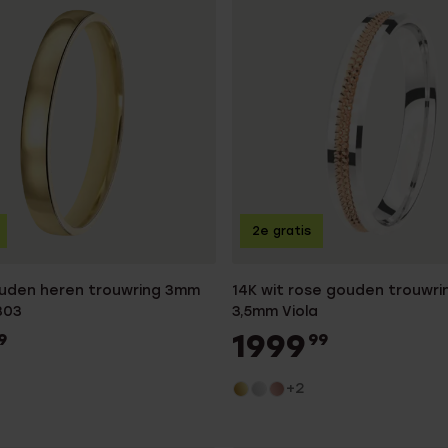
2e gratis
uden heren trouwring 3mm
14K wit rose gouden trouwri
303
3,5mm Viola
1999
9
99
+2