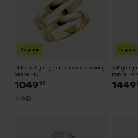
Enkelbandjes
Accessoires
2e gratis
2e gratis
14 Karaat geelgouden heren trouwring
14K geelgo
Senna H10
Mayra TW 
1049
1449
99