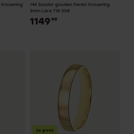
 trouwring
14K bicolor gouden heren trouwring
3mm Lara TW 308
1149
99
2e gratis