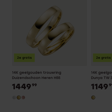
2e gratis
2e gratis
14K geelgouden trouwring
14K geelgo
Duizendschoon Heren H55
Dunya TW 
1449
1149
99
9