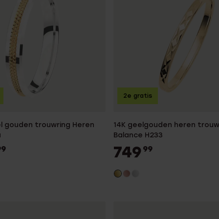
2e gratis
el gouden trouwring Heren
14K geelgouden heren trouw
a
Balance H233
749
99
99