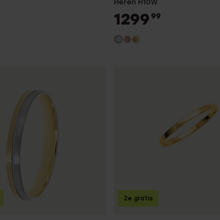
Heren H10W
1299
99
2e gratis