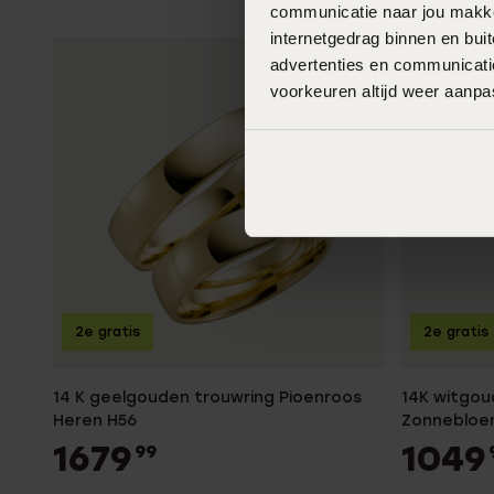
communicatie naar jou makkel
internetgedrag binnen en bu
advertenties en communicatie
voorkeuren altijd weer aanp
2e gratis
2e gratis
14 K geelgouden trouwring Pioenroos
14K witgou
Heren H56
Zonnebloe
1679
1049
99