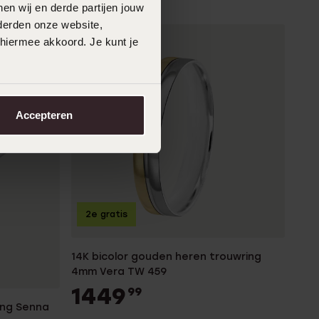
en wij en derde partijen jouw
derden onze website,
 hiermee akkoord. Je kunt je
Accepteren
2e gratis
14K bicolor gouden heren trouwring
4mm Vera TW 459
1449
99
ing Senna