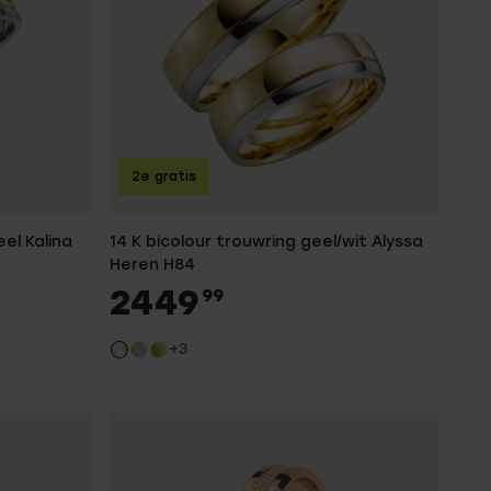
2e gratis
eel Kalina
14 K bicolour trouwring geel/wit Alyssa
Heren H84
2449
99
+3