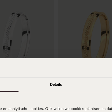
2e gratis
den trouwring Heren 3,5mm
14K geelgouden trouwring H
Details
Viola
1649
9
99
+2
nele en analytische cookies. Ook willen we cookies plaatsen en 