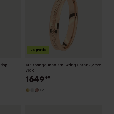
2e gratis
ring
14K rosegouden trouwring Heren 3,5mm
Viola
1649
99
+2