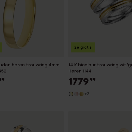
2e gratis
uden heren trouwring 4mm
14 K bicolour trouwring wit/g
452
Heren H44
1779
99
99
+3