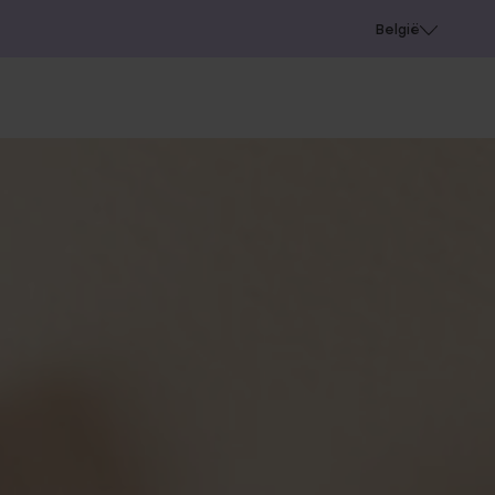
e
Gaatjes schieten
België