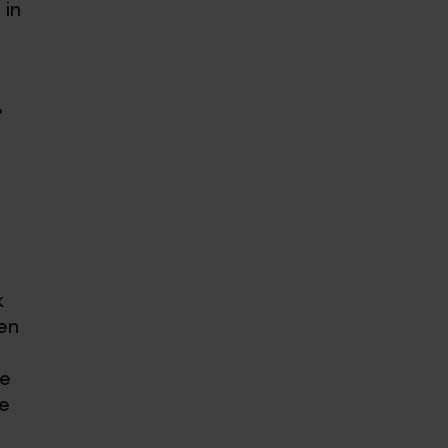
 in
?
k
een
je
ie