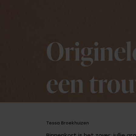
Originel
een tro
Tessa Broekhuizen
Binnenkort is het zover: jullie g