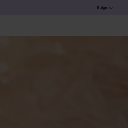
e
Gaatjes schieten
België