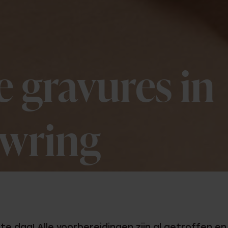
e gravures in
uwring
rote dag! Alle voorbereidingen zijn al getroffen en