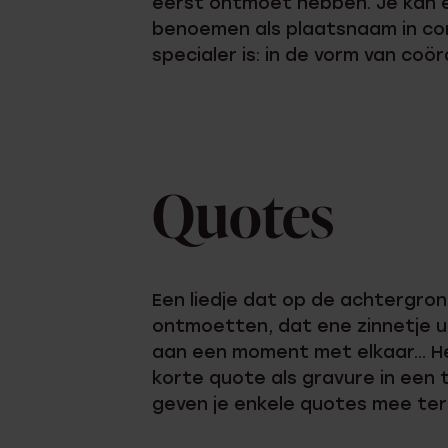
eerst ontmoet hebben. Je kan e
benoemen als plaatsnaam in co
specialer is: in de vorm van coö
Quotes
Een liedje dat op de achtergrond
ontmoetten, dat ene zinnetje ui
aan een moment met elkaar... He
korte quote als gravure in een t
geven je enkele quotes mee ter 