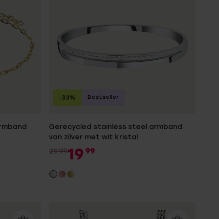
Bestseller
-33%
armband
Gerecycled stainless steel armband
van zilver met wit kristal
19
99
29.99