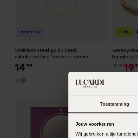
-33%
Bestseller
Stainless steel goldplated
Gerecyclee
schakelketting 1mm voor dames
bangle gold
14
19
99
9
29.99
Toestemming
Jouw voorkeuren
Wij gebruiken altijd functio