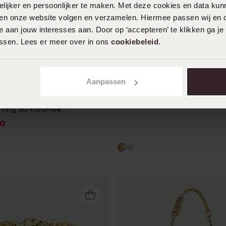
ijker en persoonlijker te maken. Met deze cookies en data kunn
iten onze website volgen en verzamelen. Hiermee passen wij en 
 aan jouw interesses aan. Door op ‘accepteren’ te klikken ga je
assen. Lees er meer over in ons
cookiebeleid
.
Bestseller
1+1 gratis
-50%
Aanpassen
7
50
rd stainless steel
14.99
 ring surinaamse
pper
0