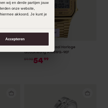
en wij en derde partijen jouw
derden onze website,
 hiermee akkoord. Je kunt je
Bestseller
-8%
Accepteren
Casio Retro Digitaal Horloge
Goudkleurig A168WG-9EF
54
99
59.90