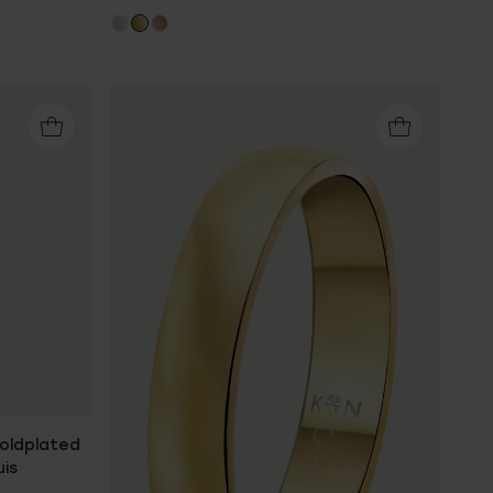
goldplated
is