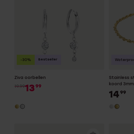
Bestseller
-30%
Waterpro
Ziva oorbellen
Stainless 
koord 3mm
13
99
19.99
14
99