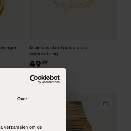
orringen
Stainless steel goldplated
naamketting
49
99
Over
data verzamelen om de