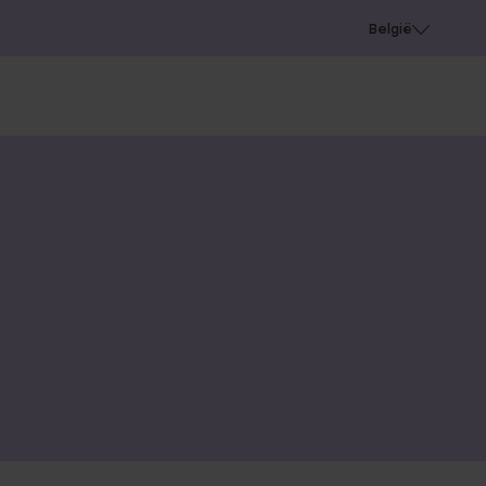
e
Gaatjes schieten
België