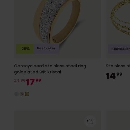
Bestseller
-28%
Bestseller
Gerecycleerd stainless steel ring
Stainless 
goldplated wit kristal
14
99
17
99
24.99