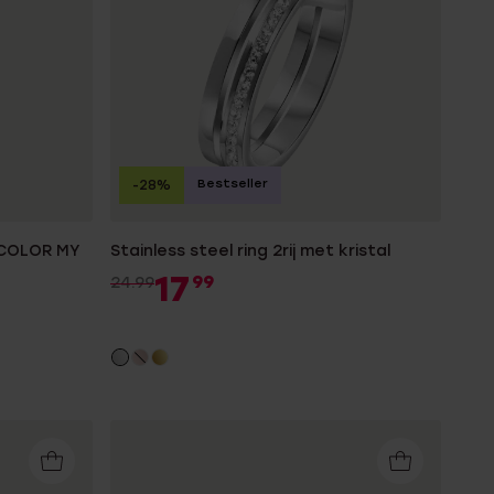
Bestseller
-28%
 COLOR MY
Stainless steel ring 2rij met kristal
17
99
24.99