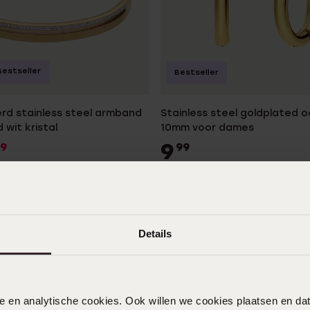
Bestseller
Bestseller
rd stainless steel armband
Stainless steel goldplated o
 wit kristal
10mm voor dames
9
9
99
Details
nele en analytische cookies. Ook willen we cookies plaatsen en 