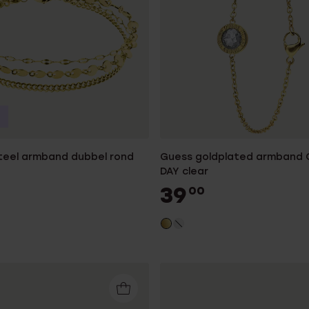
steel armband dubbel rond
Guess goldplated armband
DAY clear
39
00