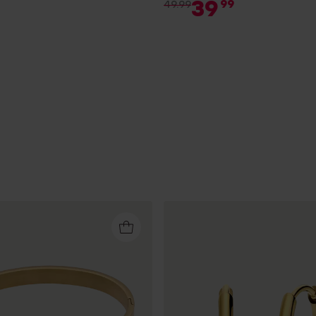
39
99
49.99