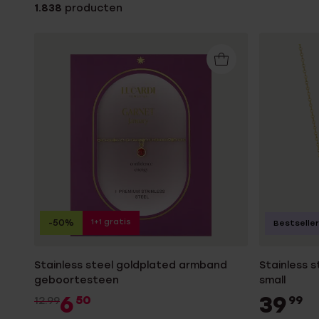
1.838
producten
Enkelbandjes
Accessoires
1+1 gratis
-50%
Bestseller
Stainless steel goldplated armband
Stainless s
geboortesteen
small
6
39
50
99
12.99